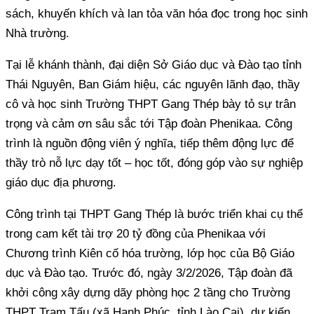
sách, khuyến khích và lan tỏa văn hóa đọc trong học sinh
Nhà trường.
Tại lễ khánh thành, đại diện Sở Giáo dục và Đào tạo tỉnh
Thái Nguyên, Ban Giám hiệu, các nguyên lãnh đạo, thầy
cô và học sinh Trường THPT Gang Thép bày tỏ sự trân
trọng và cảm ơn sâu sắc tới Tập đoàn Phenikaa. Công
trình là nguồn động viên ý nghĩa, tiếp thêm động lực để
thầy trò nỗ lực dạy tốt – học tốt, đóng góp vào sự nghiệp
giáo dục địa phương.
Công trình tại THPT Gang Thép là bước triển khai cụ thể
trong cam kết tài trợ 20 tỷ đồng của Phenikaa với
Chương trình Kiên cố hóa trường, lớp học của Bộ Giáo
dục và Đào tạo. Trước đó, ngày 3/2/2026, Tập đoàn đã
khởi công xây dựng dãy phòng học 2 tầng cho Trường
THPT Trạm Tấu (xã Hạnh Phúc, tỉnh Lào Cai), dự kiến