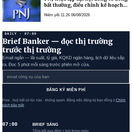
bất thường, điều chỉnh kế hoạch
kinh doanh năm 2026
Niêm yết
·
11:26 06/08/2026
DAILY · 07:00
Brief Banker — đọc thị trường
trước thị trường
Email ngắn — lãi suất, tỷ giá, KQKD ngân hàng, lịch dữ liệu sắp
ra. Đọc 5 phút mỗi sáng trước phiên mở cửa.
ĐĂNG KÝ MIỄN PHÍ
Free · huỷ bất cứ lúc nào · không spam. Bằng việc đăng ký bạn đồng ý
Chính
sách bảo mật
.
07:00
BRIEF SÁNG
Tổng kết qua đêm + lịch trong ngày