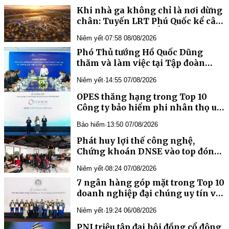
Khi nhà ga không chỉ là nơi dừng
chân: Tuyến LRT Phú Quốc kể câu
chuyện Việt Nam bằng kiến trúc
Niêm yết
·
07:58 08/08/2026
Phó Thủ tướng Hồ Quốc Dũng
thăm và làm việc tại Tập đoàn
Công nghệ CMC
Niêm yết
·
14:55 07/08/2026
OPES thăng hạng trong Top 10
Công ty bảo hiểm phi nhân thọ uy
tín Việt Nam 2026
Bảo hiểm
·
13:50 07/08/2026
Phát huy lợi thế công nghệ,
Chứng khoán DNSE vào top đóng
góp ngân sách nhà nước
Niêm yết
·
08:24 07/08/2026
7 ngân hàng góp mặt trong Top 10
doanh nghiệp đại chúng uy tín và
hiệu quả năm 2026
Niêm yết
·
19:24 06/08/2026
PNJ triệu tập đại hội đồng cổ đông