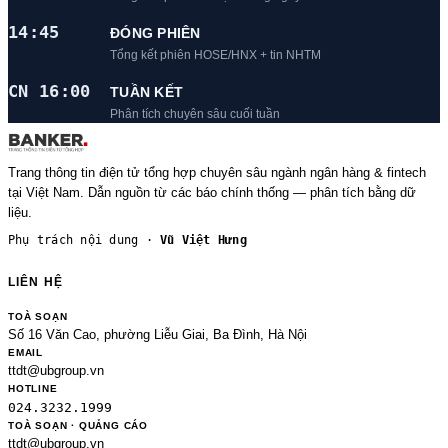
14:45
ĐÓNG PHIÊN
Tổng kết phiên HOSE/HNX + tin NHTM
CN 16:00
TUẦN KẾT
Phân tích chuyên sâu cuối tuần
Trang thông tin điện tử tổng hợp chuyên sâu ngành ngân hàng & fintech
tại Việt Nam. Dẫn nguồn từ các báo chính thống — phân tích bằng dữ
liệu.
Phụ trách nội dung ·
Vũ Việt Hưng
LIÊN HỆ
TOÀ SOẠN
Số 16 Văn Cao, phường Liễu Giai, Ba Đình, Hà Nội
EMAIL
ttdt@ubgroup.vn
HOTLINE
024.3232.1999
TOÀ SOẠN · QUẢNG CÁO
ttdt@ubgroup.vn