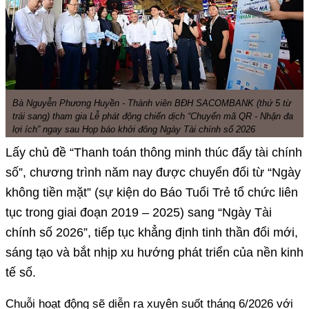
Bà Nguyễn Phương Huyền - Thành viên BĐH SACOMBANK (thứ 5 từ
trái sang) tham gia Lễ phát động chiến dịch “Chuyển mã QR - Nhận đa
lợi ích” ngay sau Họp báo khởi đông Ngày Tài chính số 2026
Lấy chủ đề “Thanh toán thông minh thúc đẩy tài chính
số”, chương trình năm nay được chuyển đổi từ “Ngày
không tiền mặt” (sự kiện do Báo Tuổi Trẻ tổ chức liên
tục trong giai đoạn 2019 – 2025) sang “Ngày Tài
chính số 2026”, tiếp tục khẳng định tinh thần đổi mới,
sáng tạo và bắt nhịp xu hướng phát triển của nền kinh
tế số.
Chuỗi hoạt động sẽ diễn ra xuyên suốt tháng 6/2026 với