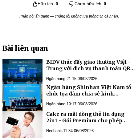
Hữu ích
0
Chưa hữu ích
0
Phản hồi ẩn danh — chúng tôi không lưu thông tin cá nhân.
Bài liên quan
BIDV thúc đẩy giao thương Việt -
Trung với dịch vụ thanh toán QR
xuyên biên giới
Ngân hàng
·
21:15 06/08/2026
Ngân hàng Shinhan Việt Nam tổ
chức tọa đàm chia sẻ kinh
nghiệm triển khai phương pháp
Ngân hàng
·
19:17 06/08/2026
xếp hạng nội bộ IRB
Cake ra mắt dòng thẻ tín dụng
2in1 - Gói Premium cho phép
khách hàng “tự may đo thẻ riêng”
Neobank
·
11:34 06/08/2026