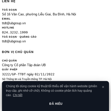
LIÊN HỆ
TOÀ SOẠN
Số 16 Văn Cao, phường Liễu Giai, Ba Đình, Hà Nội
EMAIL
ttdt@ubgroup.vn
HOTLINE
024.3232.1999
TOÀ SOẠN · QUẢNG CÁO
ttdt@ubgroup.vn
ĐƠN VỊ CHỦ QUẢN
CHỦ QUẢN
Công ty Cổ phần Tập đoàn UB
GIẤY PHÉP
3222/GP-TTĐT
02/11/2022
ngày
Sở Thông tin và Truyền thông TP. Hà Nội
Sửa đổi của 2489/GP-TTĐT ngày 24/8/2020
Chúng tôi dùng cookie kỹ thuật tối thiểu để vận hành website (phiên
ĐKKD
truy cập, ghi nhớ cỡ chữ). Không có cookie phân tích hay quảng
0106080414
09/01/2013
· cấp
cáo.
Chi tiết
© 2026 Banker.vn
Điều khoản
·
Chính sách bảo mật
·
Cookies
·
Liên hệ
·
RSS
·
Sitemap
ĐÃ HIỂU