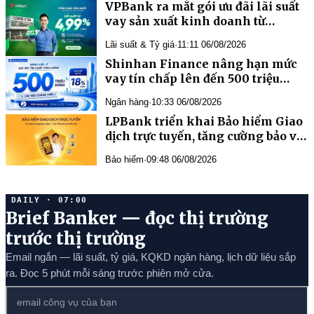
VPBank ra mắt gói ưu đãi lãi suất
vay sản xuất kinh doanh từ
4,99%/năm
Lãi suất & Tỷ giá
·
11:11 06/08/2026
Shinhan Finance nâng hạn mức
vay tín chấp lên đến 500 triệu
đồng, đồng hành cùng khách
Ngân hàng
·
10:33 06/08/2026
hàng trong mọi kế hoạch tài
LPBank triển khai Bảo hiểm Giao
chính
dịch trực tuyến, tăng cường bảo vệ
tài chính khách hàng trước rủi ro
Bảo hiểm
·
09:48 06/08/2026
lừa đảo số
DAILY · 07:00
Brief Banker — đọc thị trường
trước thị trường
Email ngắn — lãi suất, tỷ giá, KQKD ngân hàng, lịch dữ liệu sắp
ra. Đọc 5 phút mỗi sáng trước phiên mở cửa.