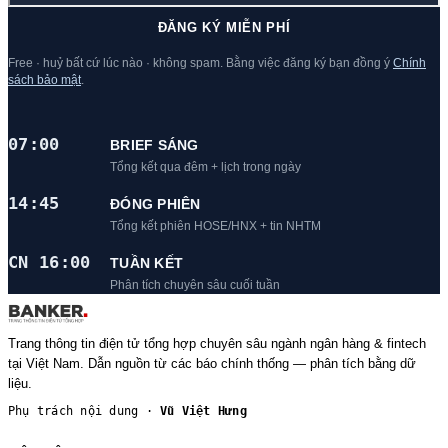
ĐĂNG KÝ MIỄN PHÍ
Free · huỷ bất cứ lúc nào · không spam. Bằng việc đăng ký bạn đồng ý
Chính
sách bảo mật
.
07:00
BRIEF SÁNG
Tổng kết qua đêm + lịch trong ngày
14:45
ĐÓNG PHIÊN
Tổng kết phiên HOSE/HNX + tin NHTM
CN 16:00
TUẦN KẾT
Phân tích chuyên sâu cuối tuần
Trang thông tin điện tử tổng hợp chuyên sâu ngành ngân hàng & fintech
tại Việt Nam. Dẫn nguồn từ các báo chính thống — phân tích bằng dữ
liệu.
Phụ trách nội dung ·
Vũ Việt Hưng