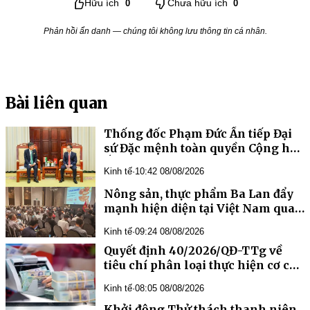
Hữu ích
0
Chưa hữu ích
0
Phản hồi ẩn danh — chúng tôi không lưu thông tin cá nhân.
Bài liên quan
Thống đốc Phạm Đức Ấn tiếp Đại
sứ Đặc mệnh toàn quyền Cộng hòa
Ấn Độ tại Việt Nam
Kinh tế
·
10:42 08/08/2026
Nông sản, thực phẩm Ba Lan đẩy
mạnh hiện diện tại Việt Nam qua
chương trình “Taste Europe”
Kinh tế
·
09:24 08/08/2026
Quyết định 40/2026/QĐ-TTg về
tiêu chí phân loại thực hiện cơ cấu
lại vốn nhà nước tại doanh nghiệp
Kinh tế
·
08:05 08/08/2026
nhà nước, doanh nghiệp có vốn
nhà nước
Khởi động Thử thách thanh niên