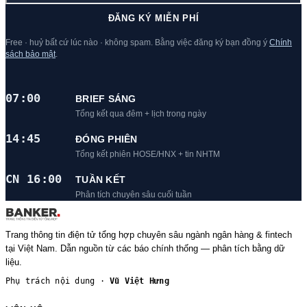
ĐĂNG KÝ MIỄN PHÍ
Free · huỷ bất cứ lúc nào · không spam. Bằng việc đăng ký bạn đồng ý
Chính
sách bảo mật
.
07:00
BRIEF SÁNG
Tổng kết qua đêm + lịch trong ngày
14:45
ĐÓNG PHIÊN
Tổng kết phiên HOSE/HNX + tin NHTM
CN 16:00
TUẦN KẾT
Phân tích chuyên sâu cuối tuần
Trang thông tin điện tử tổng hợp chuyên sâu ngành ngân hàng & fintech
tại Việt Nam. Dẫn nguồn từ các báo chính thống — phân tích bằng dữ
liệu.
Phụ trách nội dung ·
Vũ Việt Hưng