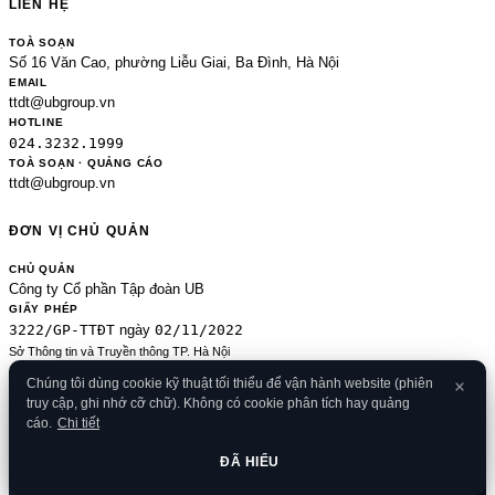
LIÊN HỆ
TOÀ SOẠN
Số 16 Văn Cao, phường Liễu Giai, Ba Đình, Hà Nội
EMAIL
ttdt@ubgroup.vn
HOTLINE
024.3232.1999
TOÀ SOẠN · QUẢNG CÁO
ttdt@ubgroup.vn
ĐƠN VỊ CHỦ QUẢN
CHỦ QUẢN
Công ty Cổ phần Tập đoàn UB
GIẤY PHÉP
3222/GP-TTĐT
02/11/2022
ngày
Sở Thông tin và Truyền thông TP. Hà Nội
Sửa đổi của 2489/GP-TTĐT ngày 24/8/2020
Chúng tôi dùng cookie kỹ thuật tối thiểu để vận hành website (phiên
ĐKKD
truy cập, ghi nhớ cỡ chữ). Không có cookie phân tích hay quảng
0106080414
09/01/2013
· cấp
cáo.
Chi tiết
© 2026 Banker.vn
Điều khoản
·
Chính sách bảo mật
·
Cookies
·
Liên hệ
·
RSS
·
Sitemap
ĐÃ HIỂU