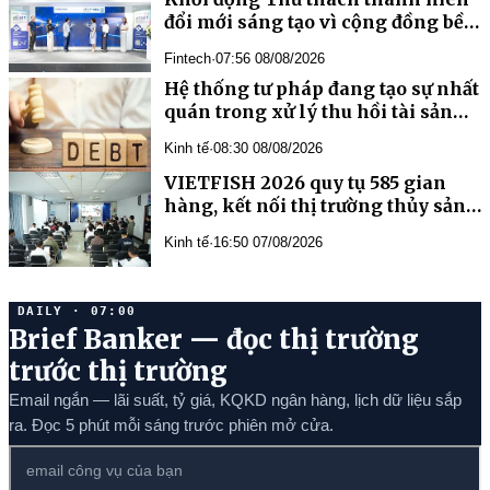
đổi mới sáng tạo vì cộng đồng bền
vững, hỗ trợ tới 15.000 USD/dự án
Fintech
·
07:56 08/08/2026
quán trong xử lý thu hồi tài sản
Kinh tế
·
08:30 08/08/2026
VIETFISH 2026 quy tụ 585 gian
hàng, kết nối thị trường thủy sản
toàn cầu
Kinh tế
·
16:50 07/08/2026
DAILY · 07:00
Brief Banker — đọc thị trường
trước thị trường
Email ngắn — lãi suất, tỷ giá, KQKD ngân hàng, lịch dữ liệu sắp
ra. Đọc 5 phút mỗi sáng trước phiên mở cửa.