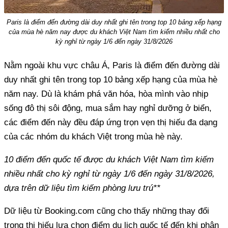
Paris là điểm đến đường dài duy nhất ghi tên trong top 10 bảng xếp hạng
của mùa hè năm nay được du khách Việt Nam tìm kiếm nhiều nhất cho
kỳ nghỉ từ ngày 1/6 đến ngày 31/8/2026
Nằm ngoài khu vực châu Á, Paris là điểm đến đường dài
duy nhất ghi tên trong top 10 bảng xếp hạng của mùa hè
năm nay. Dù là khám phá văn hóa, hòa mình vào nhịp
sống đô thị sôi động, mua sắm hay nghỉ dưỡng ở biển,
các điểm đến này đều đáp ứng trọn vẹn thị hiếu đa dạng
của các nhóm du khách Việt trong mùa hè này.
10 điểm đến quốc tế được du khách Việt Nam tìm kiếm
nhiều nhất cho kỳ nghỉ từ ngày 1/6 đến ngày 31/8/2026,
dựa trên dữ liệu tìm kiếm phòng lưu trú**
Dữ liệu từ Booking.com cũng cho thấy những thay đổi
trong thị hiếu lựa chọn điểm du lịch quốc tế đến khi phân