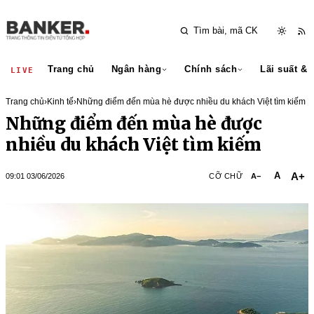
Trang chủ
Ngân hàng
Chính sách
Lãi suất & 
LIVE
Trang chủ
›
Kinh tế
›
Những điểm đến mùa hè được nhiều du khách Việt tìm kiếm
Những điểm đến mùa hè được
nhiều du khách Việt tìm kiếm
A+
A
09:01 03/06/2026
CỠ CHỮ
A−