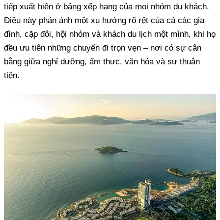
tiếp xuất hiện ở bảng xếp hạng của mọi nhóm du khách.
Điều này phản ánh một xu hướng rõ rệt của cả các gia
đình, cặp đôi, hội nhóm và khách du lịch một mình, khi họ
đều ưu tiên những chuyến đi trọn vẹn – nơi có sự cân
bằng giữa nghỉ dưỡng, ẩm thực, văn hóa và sự thuận
tiện.