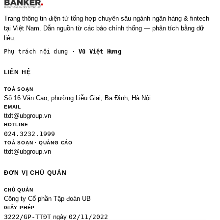
Trang thông tin điện tử tổng hợp chuyên sâu ngành ngân hàng & fintech
tại Việt Nam. Dẫn nguồn từ các báo chính thống — phân tích bằng dữ
liệu.
Phụ trách nội dung ·
Vũ Việt Hưng
LIÊN HỆ
TOÀ SOẠN
Số 16 Văn Cao, phường Liễu Giai, Ba Đình, Hà Nội
EMAIL
ttdt@ubgroup.vn
HOTLINE
024.3232.1999
TOÀ SOẠN · QUẢNG CÁO
ttdt@ubgroup.vn
ĐƠN VỊ CHỦ QUẢN
CHỦ QUẢN
Công ty Cổ phần Tập đoàn UB
GIẤY PHÉP
3222/GP-TTĐT
02/11/2022
ngày