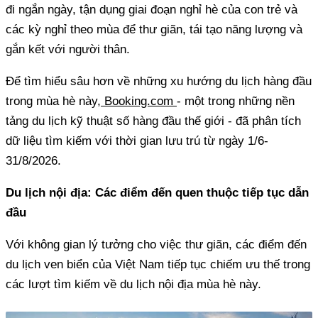
đi ngắn ngày, tận dụng giai đoạn nghỉ hè của con trẻ và
các kỳ nghỉ theo mùa để thư giãn, tái tạo năng lượng và
gắn kết với người thân.
Để tìm hiểu sâu hơn về những xu hướng du lịch hàng đầu
trong mùa hè này,
Booking.com
- một trong những nền
tảng du lịch kỹ thuật số hàng đầu thế giới - đã phân tích
dữ liệu tìm kiếm với thời gian lưu trú từ ngày 1/6-
31/8/2026.
Du lịch nội địa: Các điểm đến quen thuộc tiếp tục dẫn
đầu
Với không gian lý tưởng cho việc thư giãn, các điểm đến
du lịch ven biển của Việt Nam tiếp tục chiếm ưu thế trong
các lượt tìm kiếm về du lịch nội địa mùa hè này.