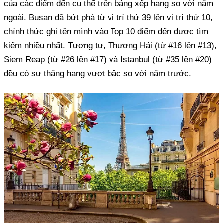
của các điểm đến cụ thể trên bảng xếp hạng so với năm
ngoái. Busan đã bứt phá từ vị trí thứ 39 lên vị trí thứ 10,
chính thức ghi tên mình vào Top 10 điểm đến được tìm
kiếm nhiều nhất. Tương tự, Thượng Hải (từ #16 lên #13),
Siem Reap (từ #26 lên #17) và Istanbul (từ #35 lên #20)
đều có sự thăng hạng vượt bậc so với năm trước.