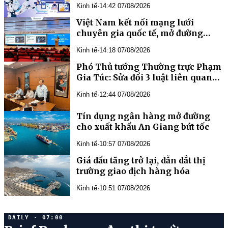
Kinh tế
·
14:42 07/08/2026
Việt Nam kết nối mạng lưới
chuyên gia quốc tế, mở đường
phát triển y học bào thai và di
Kinh tế
·
14:18 07/08/2026
truyền học trước sinh
Phó Thủ tướng Thường trực Phạm
Gia Túc: Sửa đổi 3 luật liên quan
đến ngành Ngân hàng là yêu cầu
Kinh tế
·
12:44 07/08/2026
cần thiết, cấp bách
Tín dụng ngân hàng mở đường
cho xuất khẩu An Giang bứt tốc
Kinh tế
·
10:57 07/08/2026
Giá dầu tăng trở lại, dẫn dắt thị
trường giao dịch hàng hóa
Kinh tế
·
10:51 07/08/2026
DAILY · 07:00