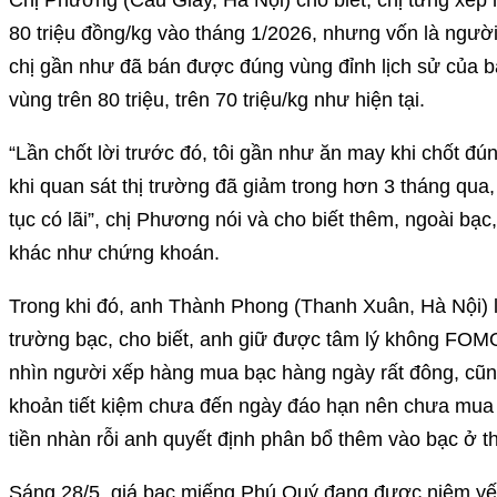
Chị Phương (Cầu Giấy, Hà Nội) cho biết, chị từng xếp 
80 triệu đồng/kg vào tháng 1/2026, nhưng vốn là người ư
chị gần như đã bán được đúng vùng đỉnh lịch sử của bạ
vùng trên 80 triệu, trên 70 triệu/kg như hiện tại.
“Lần chốt lời trước đó, tôi gần như ăn may khi chốt đún
khi quan sát thị trường đã giảm trong hơn 3 tháng qua, 
tục có lãi”, chị Phương nói và cho biết thêm, ngoài bạ
khác như chứng khoán.
Trong khi đó, anh Thành Phong (Thanh Xuân, Hà Nội) lạ
trường bạc, cho biết, anh giữ được tâm lý không FOM
nhìn người xếp hàng mua bạc hàng ngày rất đông, cũng 
khoản tiết kiệm chưa đến ngày đáo hạn nên chưa mua t
tiền nhàn rỗi anh quyết định phân bổ thêm vào bạc ở t
Sáng 28/5, giá bạc miếng Phú Quý đang được niêm yết 