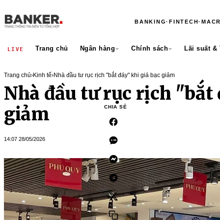
BANKING
·
FINTECH
·
MAC
Trang chủ
Ngân hàng
Chính sách
Lãi suất &
LIVE
Trang chủ
›
Kinh tế
›
Nhà đầu tư rục rịch "bắt đáy" khi giá bạc giảm
Nhà đầu tư rục rịch "bắt 
giảm
CHIA SẺ
14:07 28/05/2026