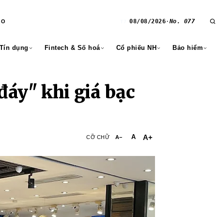
08/08/2026
·
No. 077
RO
T7
 Tín dụng
Fintech & Số hoá
Cổ phiếu NH
Bảo hiểm
đáy" khi giá bạc
A+
A
CỠ CHỮ
A−