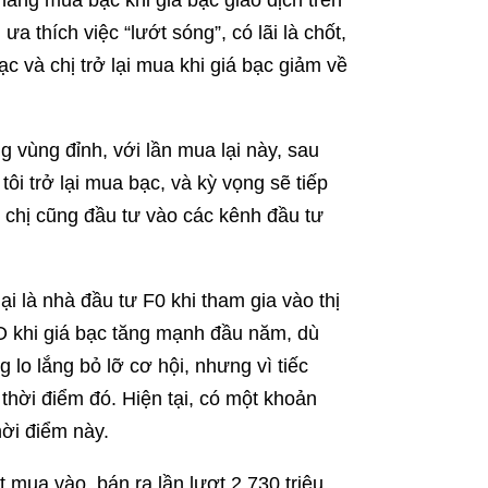
hàng mua bạc khi giá bạc giao dịch trên
a thích việc “lướt sóng”, có lãi là chốt,
c và chị trở lại mua khi giá bạc giảm về
g vùng đỉnh, với lần mua lại này, sau
tôi trở lại mua bạc, và kỳ vọng sẽ tiếp
c, chị cũng đầu tư vào các kênh đầu tư
i là nhà đầu tư F0 khi tham gia vào thị
O khi giá bạc tăng mạnh đầu năm, dù
lo lắng bỏ lỡ cơ hội, nhưng vì tiếc
hời điểm đó. Hiện tại, có một khoản
hời điểm này.
mua vào, bán ra lần lượt 2,730 triệu