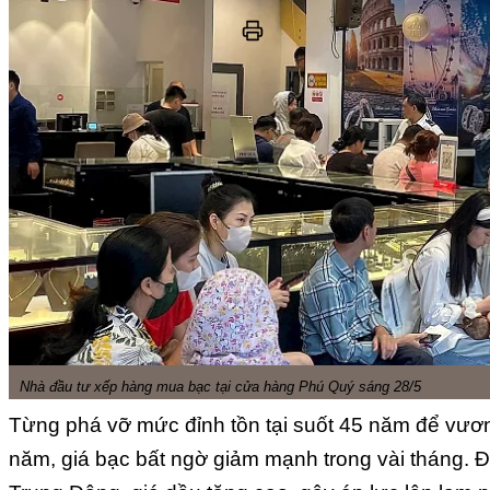
Nhà đầu tư xếp hàng mua bạc tại cửa hàng Phú Quý sáng 28/5
Từng phá vỡ mức đỉnh tồn tại suốt 45 năm để vươ
năm, giá bạc bất ngờ giảm mạnh trong vài tháng. Đặ