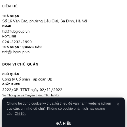
LIÊN HỆ
TOÀ SOẠN
Số 16 Văn Cao, phường Liễu Giai, Ba Đình, Hà Nội
EMAIL
ttdt@ubgroup.vn
HOTLINE
024.3232.1999
TOÀ SOẠN · QUẢNG CÁO
ttdt@ubgroup.vn
ĐƠN VỊ CHỦ QUẢN
CHỦ QUẢN
Công ty Cổ phần Tập đoàn UB
GIẤY PHÉP
3222/GP-TTĐT
02/11/2022
ngày
Sở Thông tin và Truyền thông TP. Hà Nội
Sửa đổi của 2489/GP-TTĐT ngày 24/8/2020
Chúng tôi dùng cookie kỹ thuật tối thiểu để vận hành website (phiên
ĐKKD
truy cập, ghi nhớ cỡ chữ). Không có cookie phân tích hay quảng
0106080414
09/01/2013
· cấp
cáo.
Chi tiết
© 2026 Banker.vn
Điều khoản
·
Chính sách bảo mật
·
Cookies
·
Liên hệ
·
RSS
·
Sitemap
ĐÃ HIỂU