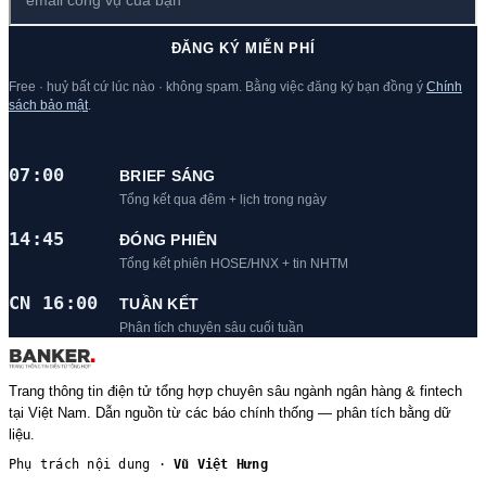
ĐĂNG KÝ MIỄN PHÍ
Free · huỷ bất cứ lúc nào · không spam. Bằng việc đăng ký bạn đồng ý
Chính
sách bảo mật
.
07:00
BRIEF SÁNG
Tổng kết qua đêm + lịch trong ngày
14:45
ĐÓNG PHIÊN
Tổng kết phiên HOSE/HNX + tin NHTM
CN 16:00
TUẦN KẾT
Phân tích chuyên sâu cuối tuần
Trang thông tin điện tử tổng hợp chuyên sâu ngành ngân hàng & fintech
tại Việt Nam. Dẫn nguồn từ các báo chính thống — phân tích bằng dữ
liệu.
Phụ trách nội dung ·
Vũ Việt Hưng