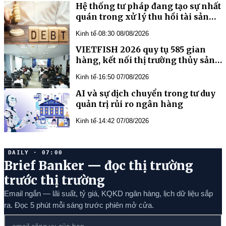
quán trong xử lý thu hồi tài sản
Kinh tế
·
08:30 08/08/2026
VIETFISH 2026 quy tụ 585 gian
hàng, kết nối thị trường thủy sản
toàn cầu
Kinh tế
·
16:50 07/08/2026
AI và sự dịch chuyển trong tư duy
quản trị rủi ro ngân hàng
Kinh tế
·
14:42 07/08/2026
DAILY · 07:00
Brief Banker — đọc thị trường
trước thị trường
Email ngắn — lãi suất, tỷ giá, KQKD ngân hàng, lịch dữ liệu sắp
ra. Đọc 5 phút mỗi sáng trước phiên mở cửa.