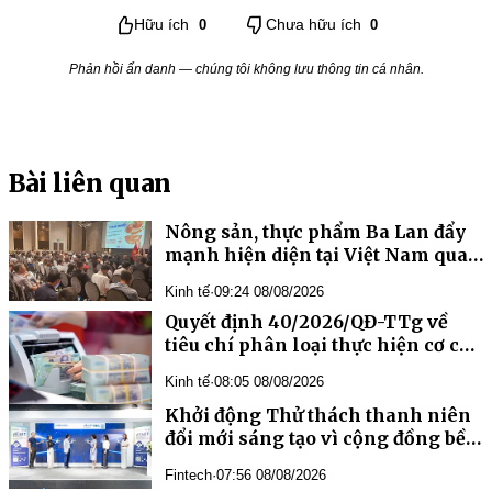
Hữu ích
0
Chưa hữu ích
0
Phản hồi ẩn danh — chúng tôi không lưu thông tin cá nhân.
Bài liên quan
Nông sản, thực phẩm Ba Lan đẩy
mạnh hiện diện tại Việt Nam qua
chương trình “Taste Europe”
Kinh tế
·
09:24 08/08/2026
Quyết định 40/2026/QĐ-TTg về
tiêu chí phân loại thực hiện cơ cấu
lại vốn nhà nước tại doanh nghiệp
Kinh tế
·
08:05 08/08/2026
nhà nước, doanh nghiệp có vốn
nhà nước
Khởi động Thử thách thanh niên
đổi mới sáng tạo vì cộng đồng bền
vững, hỗ trợ tới 15.000 USD/dự án
Fintech
·
07:56 08/08/2026