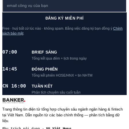
ĐĂNG KÝ MIỄN PHÍ
Free · huỷ bất cứ lúc nào · không spam. Bằng việc đăng ký bạn đồng ý
Chính
sách bảo mật
.
07:00
BRIEF SÁNG
Tổng kết qua đêm + lịch trong ngày
14:45
ĐÓNG PHIÊN
Tổng kết phiên HOSE/HNX + tin NHTM
CN 16:00
TUẦN KẾT
Phân tích chuyên sâu cuối tuần
Trang thông tin điện tử tổng hợp chuyên sâu ngành ngân hàng & fintech
tại Việt Nam. Dẫn nguồn từ các báo chính thống — phân tích bằng dữ
liệu.
Phụ trách nội dung ·
Vũ Việt Hưng