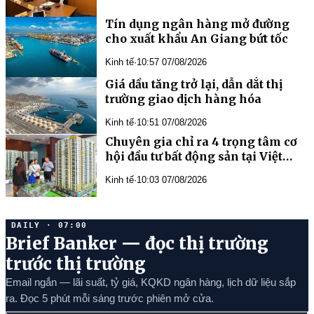
Tín dụng ngân hàng mở đường
cho xuất khẩu An Giang bứt tốc
Kinh tế
·
10:57 07/08/2026
Giá dầu tăng trở lại, dẫn dắt thị
trường giao dịch hàng hóa
Kinh tế
·
10:51 07/08/2026
Chuyên gia chỉ ra 4 trọng tâm cơ
hội đầu tư bất động sản tại Việt
Nam
Kinh tế
·
10:03 07/08/2026
DAILY · 07:00
Brief Banker — đọc thị trường
trước thị trường
Email ngắn — lãi suất, tỷ giá, KQKD ngân hàng, lịch dữ liệu sắp
ra. Đọc 5 phút mỗi sáng trước phiên mở cửa.