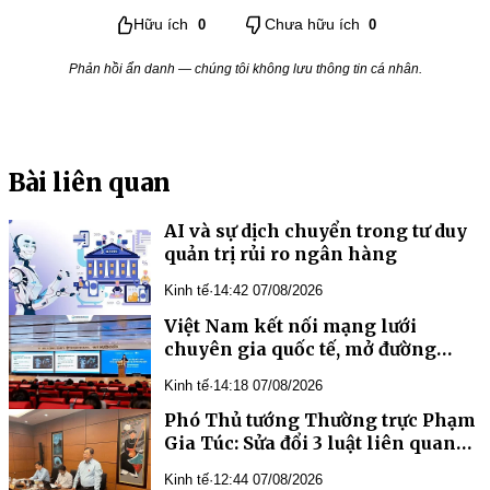
Hữu ích
0
Chưa hữu ích
0
Phản hồi ẩn danh — chúng tôi không lưu thông tin cá nhân.
Bài liên quan
AI và sự dịch chuyển trong tư duy
quản trị rủi ro ngân hàng
Kinh tế
·
14:42 07/08/2026
Việt Nam kết nối mạng lưới
chuyên gia quốc tế, mở đường
phát triển y học bào thai và di
Kinh tế
·
14:18 07/08/2026
truyền học trước sinh
Phó Thủ tướng Thường trực Phạm
Gia Túc: Sửa đổi 3 luật liên quan
đến ngành Ngân hàng là yêu cầu
Kinh tế
·
12:44 07/08/2026
cần thiết, cấp bách