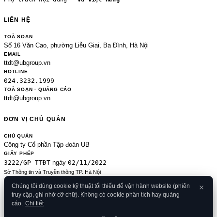
LIÊN HỆ
TOÀ SOẠN
Số 16 Văn Cao, phường Liễu Giai, Ba Đình, Hà Nội
EMAIL
ttdt@ubgroup.vn
HOTLINE
024.3232.1999
TOÀ SOẠN · QUẢNG CÁO
ttdt@ubgroup.vn
ĐƠN VỊ CHỦ QUẢN
CHỦ QUẢN
Công ty Cổ phần Tập đoàn UB
GIẤY PHÉP
3222/GP-TTĐT
02/11/2022
ngày
Sở Thông tin và Truyền thông TP. Hà Nội
Sửa đổi của 2489/GP-TTĐT ngày 24/8/2020
Chúng tôi dùng cookie kỹ thuật tối thiểu để vận hành website (phiên
ĐKKD
truy cập, ghi nhớ cỡ chữ). Không có cookie phân tích hay quảng
0106080414
09/01/2013
· cấp
cáo.
Chi tiết
© 2026 Banker.vn
Điều khoản
·
Chính sách bảo mật
·
Cookies
·
Liên hệ
·
RSS
·
Sitemap