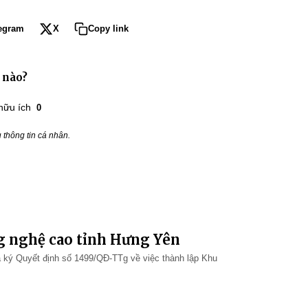
egram
X
Copy link
 nào?
hữu ích
0
thông tin cá nhân.
g nghệ cao tỉnh Hưng Yên
ký Quyết định số 1499/QĐ-TTg về việc thành lập Khu