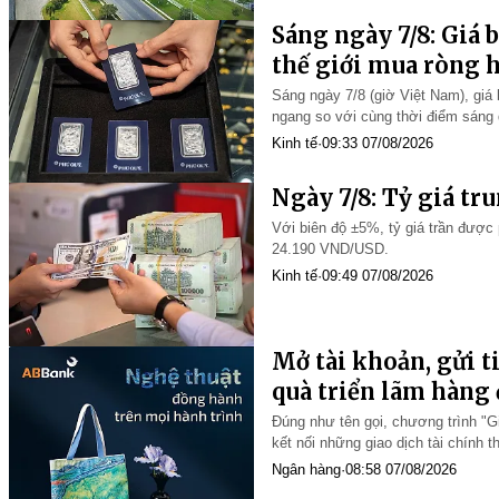
Sáng ngày 7/8: Giá 
thế giới mua ròng h
Sáng ngày 7/8 (giờ Việt Nam), giá
ngang so với cùng thời điểm sáng 
khoảng 50 USD/ounce, tuy nhiên, 
Kinh tế
·
09:33 07/08/2026
Ngày 7/8: Tỷ giá tr
Với biên độ ±5%, tỷ giá trần được 
24.190 VND/USD.
Kinh tế
·
09:49 07/08/2026
Mở tài khoản, gửi t
quà triển lãm hàng
Đúng như tên gọi, chương trình "G
kết nối những giao dịch tài chính
gian dành cho khách hàng.
Ngân hàng
·
08:58 07/08/2026