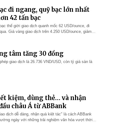
bạc đi ngang, quỹ bạc lớn nhất
ơn 42 tấn bạc
 bạc thế giới giao dịch quanh mốc 62 USD/ounce, đi
qua. Giá vàng giao dịch trên 4.250 USD/ounce, giảm
vàng vẫn trong xu hư…
ung tâm tăng 30 đồng
phép giao dịch là 26.736 VND/USD, còn tỷ giá sàn là
iết kiệm, dùng thẻ… và nhận
 đầu châu Á từ ABBank
iao dịch dễ dàng, nhận quà kiệt tác" là cách ABBank
 thường ngày với những trải nghiệm văn hóa vượt thời