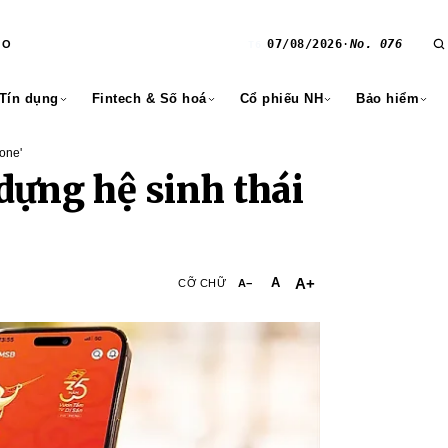
07/08/2026
·
No. 076
RO
T6
 Tín dụng
Fintech & Số hoá
Cổ phiếu NH
Bảo hiểm
 one'
dựng hệ sinh thái
A+
A
CỠ CHỮ
A−