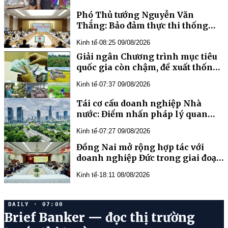
Phó Thủ tướng Nguyễn Văn
Thắng: Bảo đảm thực thi thống
nhất và xử lý đến cùng tất cả
Kinh tế
·
08:25 09/08/2026
những vướng mắc
Giải ngân Chương trình mục tiêu
quốc gia còn chậm, đề xuất thống
nhất 4 chương trình thành một
Kinh tế
·
07:37 09/08/2026
Tái cơ cấu doanh nghiệp Nhà
nước: Điểm nhấn pháp lý quan
trọng và kỳ vọng đột phá giai
Kinh tế
·
07:27 09/08/2026
đoạn 2026 – 2030
Đồng Nai mở rộng hợp tác với
doanh nghiệp Đức trong giai đoạn
mới
Kinh tế
·
18:11 08/08/2026
DAILY · 07:00
Brief Banker — đọc thị trường