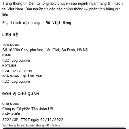
Trang thông tin điện tử tổng hợp chuyên sâu ngành ngân hàng & fintech
tại Việt Nam. Dẫn nguồn từ các báo chính thống — phân tích bằng dữ
liệu.
Phụ trách nội dung ·
Vũ Việt Hưng
LIÊN HỆ
TOÀ SOẠN
Số 16 Văn Cao, phường Liễu Giai, Ba Đình, Hà Nội
EMAIL
ttdt@ubgroup.vn
HOTLINE
024.3232.1999
TOÀ SOẠN · QUẢNG CÁO
ttdt@ubgroup.vn
ĐƠN VỊ CHỦ QUẢN
CHỦ QUẢN
Công ty Cổ phần Tập đoàn UB
GIẤY PHÉP
3222/GP-TTĐT
02/11/2022
ngày
Sở Thông tin và Truyền thông TP. Hà Nội