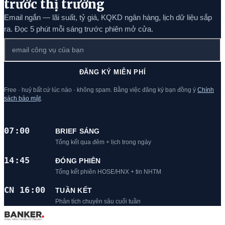
trước thị trường
Email ngắn — lãi suất, tỷ giá, KQKD ngân hàng, lịch dữ liệu sắp
ra. Đọc 5 phút mỗi sáng trước phiên mở cửa.
ĐĂNG KÝ MIỄN PHÍ
Free · huỷ bất cứ lúc nào · không spam. Bằng việc đăng ký bạn đồng ý
Chính
sách bảo mật
.
07:00
BRIEF SÁNG
Tổng kết qua đêm + lịch trong ngày
14:45
ĐÓNG PHIÊN
Tổng kết phiên HOSE/HNX + tin NHTM
CN 16:00
TUẦN KẾT
Phân tích chuyên sâu cuối tuần