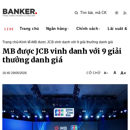
Trang chủ
Ngân hàng
Chính sách
Lãi suất & 
LIVE
Trang chủ
›
Kinh tế
›
MB được JCB vinh danh với 9 giải thưởng danh giá
MB được JCB vinh danh với 9 giải
thưởng danh giá
A+
A
16:40 29/05/2026
CỠ CHỮ
A−