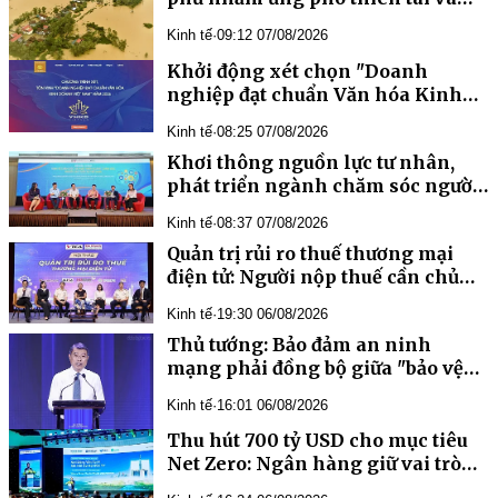
biến đổi khí hậu
Kinh tế
·
09:12 07/08/2026
Khởi động xét chọn "Doanh
nghiệp đạt chuẩn Văn hóa Kinh
doanh Việt Nam" năm 2026
Kinh tế
·
08:25 07/08/2026
Khơi thông nguồn lực tư nhân,
phát triển ngành chăm sóc người
cao tuổi tại Việt Nam
Kinh tế
·
08:37 07/08/2026
Quản trị rủi ro thuế thương mại
điện tử: Người nộp thuế cần chủ
động cập nhật chính sách mới
Kinh tế
·
19:30 06/08/2026
Thủ tướng: Bảo đảm an ninh
mạng phải đồng bộ giữa "bảo vệ
hệ thống" và "bảo vệ con người
Kinh tế
·
16:01 06/08/2026
Thu hút 700 tỷ USD cho mục tiêu
Net Zero: Ngân hàng giữ vai trò
kênh dẫn vốn chủ lực