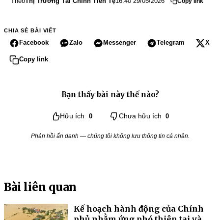
Theo
Thị Trường Tài Chính Tiền Tệ
16:40 29/05/2026
Copy link
CHIA SẺ BÀI VIẾT
Facebook
Zalo
Messenger
Telegram
X
Copy link
Bạn thấy bài này thế nào?
Hữu ích
0
Chưa hữu ích
0
Phản hồi ẩn danh — chúng tôi không lưu thông tin cá nhân.
Bài liên quan
Kế hoạch hành động của Chính
phủ nhằm ứng phó thiên tai và