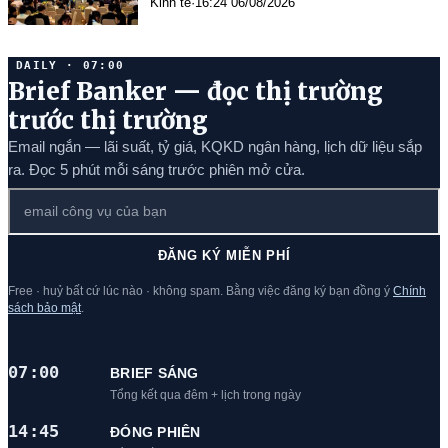
Kinh tế
·
16:24 06/08/2026
DAILY · 07:00
Brief Banker — đọc thị trường
trước thị trường
Email ngắn — lãi suất, tỷ giá, KQKD ngân hàng, lịch dữ liệu sắp
ra. Đọc 5 phút mỗi sáng trước phiên mở cửa.
ĐĂNG KÝ MIỄN PHÍ
Free · huỷ bất cứ lúc nào · không spam. Bằng việc đăng ký bạn đồng ý
Chính
sách bảo mật
.
07:00
BRIEF SÁNG
Tổng kết qua đêm + lịch trong ngày
14:45
ĐÓNG PHIÊN