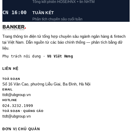
Tổng kết phiên HOSE/HNX + tin NHTM
CN 16:00
TUẦN KẾT
Phân tích chuyên sâu cuối tuần
Trang thông tin điện tử tổng hợp chuyên sâu ngành ngân hàng & fintech
tại Việt Nam. Dẫn nguồn từ các báo chính thống — phân tích bằng dữ
liệu.
Phụ trách nội dung ·
Vũ Việt Hưng
LIÊN HỆ
TOÀ SOẠN
Số 16 Văn Cao, phường Liễu Giai, Ba Đình, Hà Nội
EMAIL
ttdt@ubgroup.vn
HOTLINE
024.3232.1999
TOÀ SOẠN · QUẢNG CÁO
ttdt@ubgroup.vn
ĐƠN VỊ CHỦ QUẢN