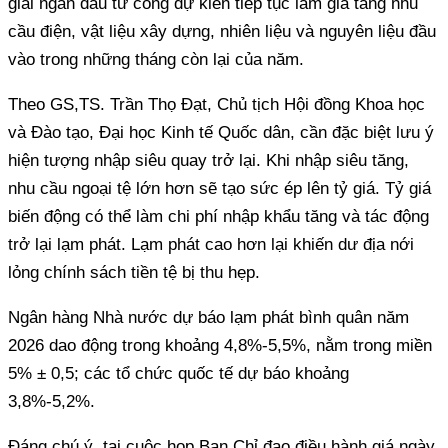
giải ngân đầu tư công dự kiến tiếp tục làm gia tăng nhu
cầu điện, vật liệu xây dựng, nhiên liệu và nguyên liệu đầu
vào trong những tháng còn lại của năm.
Theo GS,TS. Trần Thọ Đạt, Chủ tịch Hội đồng Khoa học
và Đào tạo, Đại học Kinh tế Quốc dân, cần đặc biệt lưu ý
hiện tượng nhập siêu quay trở lại. Khi nhập siêu tăng,
nhu cầu ngoại tệ lớn hơn sẽ tạo sức ép lên tỷ giá. Tỷ giá
biến động có thể làm chi phí nhập khẩu tăng và tác động
trở lại lạm phát. Lạm phát cao hơn lại khiến dư địa nới
lỏng chính sách tiền tệ bị thu hẹp.
Ngân hàng Nhà nước dự báo lạm phát bình quân năm
2026 dao động trong khoảng 4,8%-5,5%, nằm trong miền
5% ± 0,5; các tổ chức quốc tế dự báo khoảng
3,8%-5,2%.
Đáng chú ý, tại cuộc họp Ban Chỉ đạo điều hành giá ngày