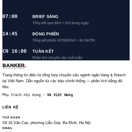
07:00
BRIEF SÁNG
Tổng kết qua đêm + lịch trong ngày
14:45
ĐÓNG PHIÊN
Tổng kết phiên HOSE/HNX + tin NHTM
CN 16:00
TUẦN KẾT
Phân tích chuyên sâu cuối tuần
Trang thông tin điện tử tổng hợp chuyên sâu ngành ngân hàng & fintech
tại Việt Nam. Dẫn nguồn từ các báo chính thống — phân tích bằng dữ
liệu.
Phụ trách nội dung ·
Vũ Việt Hưng
LIÊN HỆ
TOÀ SOẠN
Số 16 Văn Cao, phường Liễu Giai, Ba Đình, Hà Nội
EMAIL