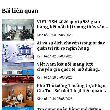
Bài liên quan
VIETFISH 2026 quy tụ 585 gian
hàng, kết nối thị trường thủy sản
toàn cầu
Kinh tế
·
16:50 07/08/2026
AI và sự dịch chuyển trong tư duy
quản trị rủi ro ngân hàng
Kinh tế
·
14:42 07/08/2026
Việt Nam kết nối mạng lưới
chuyên gia quốc tế, mở đường
phát triển y học bào thai và di
Kinh tế
·
14:18 07/08/2026
truyền học trước sinh
Phó Thủ tướng Thường trực Phạm
Gia Túc: Sửa đổi 3 luật liên quan
đến ngành Ngân hàng là yêu cầu
Kinh tế
·
12:44 07/08/2026
cần thiết, cấp bách
Tín dụng ngân hàng mở đường