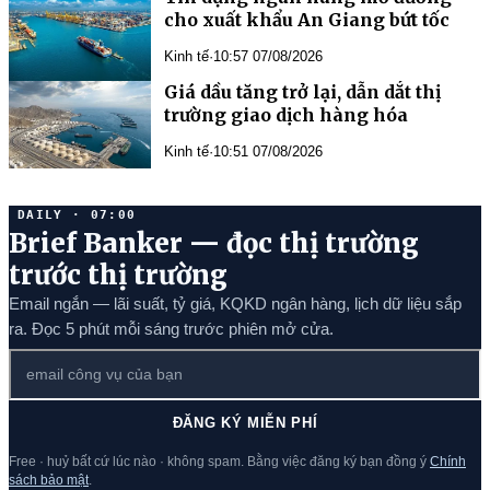
cho xuất khẩu An Giang bứt tốc
Kinh tế
·
10:57 07/08/2026
Giá dầu tăng trở lại, dẫn dắt thị
trường giao dịch hàng hóa
Kinh tế
·
10:51 07/08/2026
DAILY · 07:00
Brief Banker — đọc thị trường
trước thị trường
Email ngắn — lãi suất, tỷ giá, KQKD ngân hàng, lịch dữ liệu sắp
ra. Đọc 5 phút mỗi sáng trước phiên mở cửa.
ĐĂNG KÝ MIỄN PHÍ
Free · huỷ bất cứ lúc nào · không spam. Bằng việc đăng ký bạn đồng ý
Chính
sách bảo mật
.