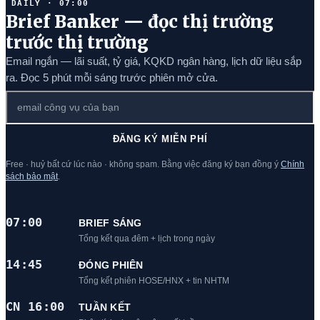
DAILY · 07:00
Brief Banker — đọc thị trường
trước thị trường
Email ngắn — lãi suất, tỷ giá, KQKD ngân hàng, lịch dữ liệu sắp
ra. Đọc 5 phút mỗi sáng trước phiên mở cửa.
ĐĂNG KÝ MIỄN PHÍ
Free · huỷ bất cứ lúc nào · không spam. Bằng việc đăng ký bạn đồng ý
Chính
sách bảo mật
.
07:00
BRIEF SÁNG
Tổng kết qua đêm + lịch trong ngày
14:45
ĐÓNG PHIÊN
Tổng kết phiên HOSE/HNX + tin NHTM
CN 16:00
TUẦN KẾT