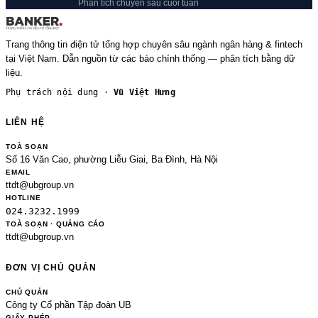
Phân tích chuyên sâu cuối tuần
Trang thông tin điện tử tổng hợp chuyên sâu ngành ngân hàng & fintech
tại Việt Nam. Dẫn nguồn từ các báo chính thống — phân tích bằng dữ
liệu.
Phụ trách nội dung ·
Vũ Việt Hưng
LIÊN HỆ
TOÀ SOẠN
Số 16 Văn Cao, phường Liễu Giai, Ba Đình, Hà Nội
EMAIL
ttdt@ubgroup.vn
HOTLINE
024.3232.1999
TOÀ SOẠN · QUẢNG CÁO
ttdt@ubgroup.vn
ĐƠN VỊ CHỦ QUẢN
CHỦ QUẢN
Công ty Cổ phần Tập đoàn UB
GIẤY PHÉP