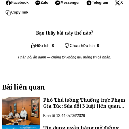
Facebook
Zalo
Messenger
Telegram
X
Copy link
Bạn thấy bài này thế nào?
Hữu ích
0
Chưa hữu ích
0
Phản hồi ẩn danh — chúng tôi không lưu thông tin cá nhân.
Bài liên quan
Phó Thủ tướng Thường trực Phạm
Gia Túc: Sửa đổi 3 luật liên quan
đến ngành Ngân hàng là yêu cầu
Kinh tế
·
12:44 07/08/2026
cần thiết, cấp bách
Tín dụng ngân hàng mở đường