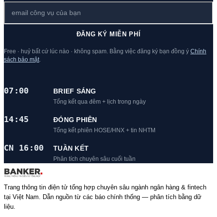
ĐĂNG KÝ MIỄN PHÍ
Free · huỷ bất cứ lúc nào · không spam. Bằng việc đăng ký bạn đồng ý
Chính
sách bảo mật
.
07:00
BRIEF SÁNG
Tổng kết qua đêm + lịch trong ngày
14:45
ĐÓNG PHIÊN
Tổng kết phiên HOSE/HNX + tin NHTM
CN 16:00
TUẦN KẾT
Phân tích chuyên sâu cuối tuần
Trang thông tin điện tử tổng hợp chuyên sâu ngành ngân hàng & fintech
tại Việt Nam. Dẫn nguồn từ các báo chính thống — phân tích bằng dữ
liệu.