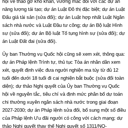
hội về tháo gỡ khó khăn, vướng mắc đối với các dự án
năng lượng tái tạo; dự án Luật Đô thị đặc biệt; dự án Luật
Đấu giá tài sản (sửa đổi); dự án Luật hợp nhất Luật Ngân
sách nhà nước và Luật Đầu tư công; dự án Bộ luật Hình
sự (sửa đổi); dự án Bộ luật Tố tụng hình sự (sửa đổi); dự
án Luật Đất đai (sửa đổi).
Ủy ban Thường vụ Quốc hội cũng sẽ xem xét, thông qua:
dự án Pháp lệnh Trình tự, thủ tục Tòa án nhân dân xem
xét, quyết định việc đưa người nghiện ma túy từ đủ 12
tuổi đến dưới 18 tuổi đi cai nghiện bắt buộc (sửa đổi toàn
diện); dự thảo Nghị quyết của Ủy ban Thường vụ Quốc
hội về nguyên tắc, tiêu chí và định mức phân bổ dự toán
chi thường xuyên ngân sách nhà nước trong giai đoạn
2027-2030; dự án Pháp lệnh sửa đổi, bổ sung một số điều
của Pháp lệnh Ưu đãi người có công với cách mạng; dự
thảo Nghị quyết thay thế Nghị quyết số 1311/NQ-