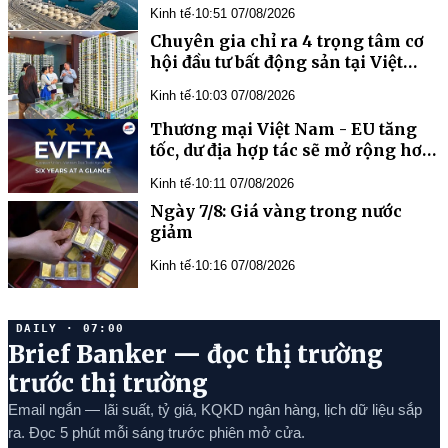
Kinh tế
·
10:51 07/08/2026
Chuyên gia chỉ ra 4 trọng tâm cơ
hội đầu tư bất động sản tại Việt
Nam
Kinh tế
·
10:03 07/08/2026
Thương mại Việt Nam - EU tăng
tốc, dư địa hợp tác sẽ mở rộng hơn
nữa trong tương lai
Kinh tế
·
10:11 07/08/2026
Ngày 7/8: Giá vàng trong nước
giảm
Kinh tế
·
10:16 07/08/2026
DAILY · 07:00
Brief Banker — đọc thị trường
trước thị trường
Email ngắn — lãi suất, tỷ giá, KQKD ngân hàng, lịch dữ liệu sắp
ra. Đọc 5 phút mỗi sáng trước phiên mở cửa.