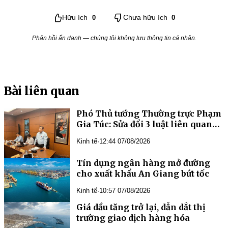
Hữu ích
0
Chưa hữu ích
0
Phản hồi ẩn danh — chúng tôi không lưu thông tin cá nhân.
Bài liên quan
Phó Thủ tướng Thường trực Phạm
Gia Túc: Sửa đổi 3 luật liên quan
đến ngành Ngân hàng là yêu cầu
Kinh tế
·
12:44 07/08/2026
cần thiết, cấp bách
Tín dụng ngân hàng mở đường
cho xuất khẩu An Giang bứt tốc
Kinh tế
·
10:57 07/08/2026
Giá dầu tăng trở lại, dẫn dắt thị
trường giao dịch hàng hóa