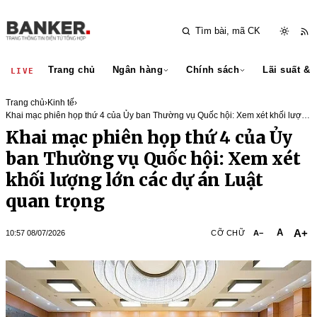
Trang chủ
Ngân hàng
Chính sách
Lãi suất & 
LIVE
Trang chủ
›
Kinh tế
›
Khai mạc phiên họp thứ 4 của Ủy ban Thường vụ Quốc hội: Xem xét khối lượng
lớn các dự án Luật quan trọng
Khai mạc phiên họp thứ 4 của Ủy
ban Thường vụ Quốc hội: Xem xét
khối lượng lớn các dự án Luật
quan trọng
A+
A
10:57 08/07/2026
CỠ CHỮ
A−