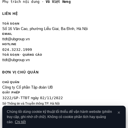
Phụ trách nội dung ·
Vũ Việt Hưng
LIÊN HỆ
TOÀ SOẠN
Số 16 Văn Cao, phường Liễu Giai, Ba Đình, Hà Nội
EMAIL
ttdt@ubgroup.vn
HOTLINE
024.3232.1999
TOÀ SOẠN · QUẢNG CÁO
ttdt@ubgroup.vn
ĐƠN VỊ CHỦ QUẢN
CHỦ QUẢN
Công ty Cổ phần Tập đoàn UB
GIẤY PHÉP
3222/GP-TTĐT
02/11/2022
ngày
Sở Thông tin và Truyền thông TP. Hà Nội
Sửa đổi của 2489/GP-TTĐT ngày 24/8/2020
Chúng tôi dùng cookie kỹ thuật tối thiểu để vận hành website (phiên
ĐKKD
truy cập, ghi nhớ cỡ chữ). Không có cookie phân tích hay quảng
0106080414
09/01/2013
· cấp
cáo.
Chi tiết
© 2026 Banker.vn