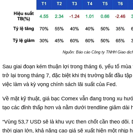
Nguồn: Báo cáo Công ty TNHH Giao dịc
Sau giai đoạn kém thuận lợi trong tháng 6, yếu tố mùa
trở lại trong tháng 7, đặc biệt khi thị trường bắt đầu t
việc làm và kỳ vọng chính sách lãi suất của Fed.
Về mặt kỹ thuật, giá bạc Comex vẫn đang trong xu hướn
tạo các đỉnh thấp hơn và nằm dưới trendline giảm dài 
“Vùng 53,7 USD sẽ là khu vực then chốt cần theo dõi.
thời gian lớn, khả năng cao giá sẽ xuất hiện một nhịp h