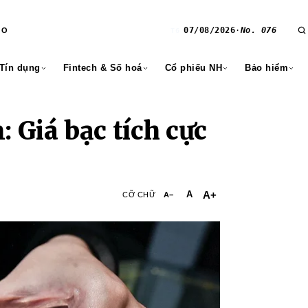
07/08/2026
·
No. 076
RO
T6
 Tín dụng
Fintech & Số hoá
Cổ phiếu NH
Bảo hiểm
: Giá bạc tích cực
A+
A
CỠ CHỮ
A−