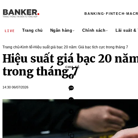
BANKING
·
FINTECH
·
MAC
Trang chủ
Ngân hàng
Chính sách
Lãi suất &
LIVE
Trang chủ
›
Kinh tế
›
Hiệu suất giá bạc 20 năm: Giá bạc tích cực trong tháng 7
Hiệu suất giá bạc 20 năm
trong tháng 7
CHIA SẺ
14:30 06/07/2026