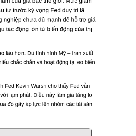
ảm của giá bạc thế giới. Mức giảm
 tư trước kỳ vọng Fed duy trì lãi
ng nghiệp chưa đủ mạnh để hỗ trợ giá
u tác động lớn từ biến động của thị
cao lâu hơn. Dù tình hình Mỹ – Iran xuất
thiếu chắc chắn và hoạt động tại eo biển
ch Fed Kevin Warsh cho thấy Fed vẫn
với lạm phát. Điều này làm gia tăng lo
 qua đó gây áp lực lên nhóm các tài sản