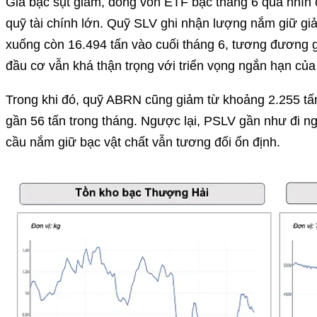
Giá bạc sụt giảm, dòng vốn ETF bạc tháng 6 qua nhìn ch
quỹ tài chính lớn. Quỹ SLV ghi nhận lượng nắm giữ gi
xuống còn 16.494 tấn vào cuối tháng 6, tương đương g
đầu cơ vẫn khá thận trọng với triển vọng ngắn hạn của
Trong khi đó, quỹ ABRN cũng giảm từ khoảng 2.255 t
gần 56 tấn trong tháng. Ngược lại, PSLV gần như đi n
cầu nắm giữ bạc vật chất vẫn tương đối ổn định.