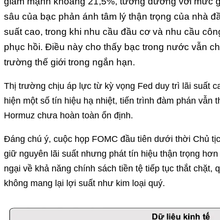
giảm mạnh khoảng 21,5%, tương đương với mức gi
sâu của bạc phản ánh tâm lý thận trọng của nhà đầu
suất cao, trong khi nhu cầu đầu cơ và nhu cầu cô
phục hồi. Điều này cho thấy bạc trong nước vẫn chị
trường thế giới trong ngắn hạn.
Thị trường chịu áp lực từ kỳ vọng Fed duy trì lãi suất 
hiện một số tín hiệu hạ nhiệt, tiến trình đàm phán vẫn 
Hormuz chưa hoàn toàn ổn định.
Đáng chú ý, cuộc họp FOMC đầu tiên dưới thời Chủ tị
giữ nguyên lãi suất nhưng phát tín hiệu thận trọng hơn 
ngại về khả năng chính sách tiền tệ tiếp tục thắt chặt,
không mang lại lợi suất như kim loại quý.