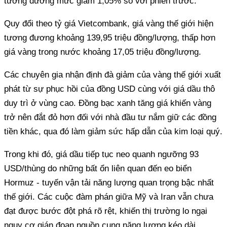
tương đương mức giảm 1,05% so với phiên trước.
Quy đổi theo tỷ giá Vietcombank, giá vàng thế giới hiện
tương đương khoảng 139,95 triệu đồng/lượng, thấp hơn
giá vàng trong nước khoảng 17,05 triệu đồng/lượng.
Các chuyên gia nhận định đà giảm của vàng thế giới xuất
phát từ sự phục hồi của đồng USD cùng với giá dầu thô
duy trì ở vùng cao. Đồng bạc xanh tăng giá khiến vàng
trở nên đắt đỏ hơn đối với nhà đầu tư nắm giữ các đồng
tiền khác, qua đó làm giảm sức hấp dẫn của kim loại quý.
Trong khi đó, giá dầu tiếp tục neo quanh ngưỡng 93
USD/thùng do những bất ổn liên quan đến eo biển
Hormuz - tuyến vận tải năng lượng quan trọng bậc nhất
thế giới. Các cuộc đàm phán giữa Mỹ và Iran vẫn chưa
đạt được bước đột phá rõ rệt, khiến thị trường lo ngại
nguy cơ gián đoạn nguồn cung năng lượng kéo dài.