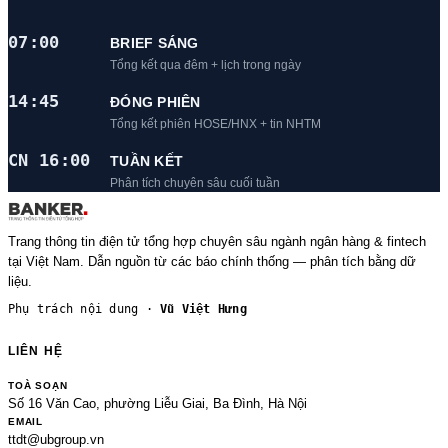
07:00
BRIEF SÁNG
Tổng kết qua đêm + lịch trong ngày
14:45
ĐÓNG PHIÊN
Tổng kết phiên HOSE/HNX + tin NHTM
CN 16:00
TUẦN KẾT
Phân tích chuyên sâu cuối tuần
Trang thông tin điện tử tổng hợp chuyên sâu ngành ngân hàng & fintech
tại Việt Nam. Dẫn nguồn từ các báo chính thống — phân tích bằng dữ
liệu.
Phụ trách nội dung ·
Vũ Việt Hưng
LIÊN HỆ
TOÀ SOẠN
Số 16 Văn Cao, phường Liễu Giai, Ba Đình, Hà Nội
EMAIL
ttdt@ubgroup.vn