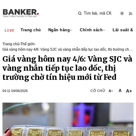
Trang chủ
Ngân hàng
Chính sách
Lãi suất & 
LIVE
Trang chủ
›
Thế giới
›
Giá vàng hôm nay 4/6: Vàng SJC và vàng nhẫn tiếp tục lao dốc, thị trường chờ
tín hiệu mới từ Fed
Giá vàng hôm nay 4/6: Vàng SJC và
vàng nhẫn tiếp tục lao dốc, thị
trường chờ tín hiệu mới từ Fed
A+
A
04:11 04/06/2026
CỠ CHỮ
A−