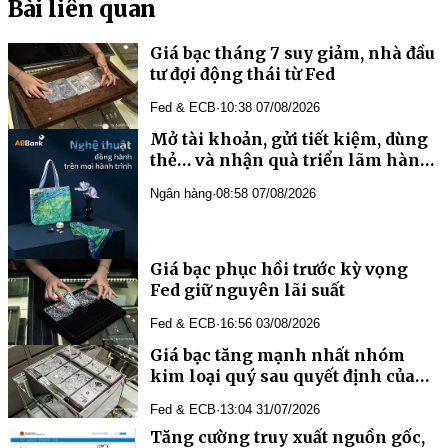
Bài liên quan
Giá bạc tháng 7 suy giảm, nhà đầu
tư đợi động thái từ Fed
Fed & ECB
·
10:38 07/08/2026
Mở tài khoản, gửi tiết kiệm, dùng
thẻ… và nhận quà triển lãm hàng
đầu châu Á từ ABBank
Ngân hàng
·
08:58 07/08/2026
Giá bạc phục hồi trước kỳ vọng
Fed giữ nguyên lãi suất
Fed & ECB
·
16:56 03/08/2026
Giá bạc tăng mạnh nhất nhóm
kim loại quý sau quyết định của
Fed
Fed & ECB
·
13:04 31/07/2026
Tăng cường truy xuất nguồn gốc,