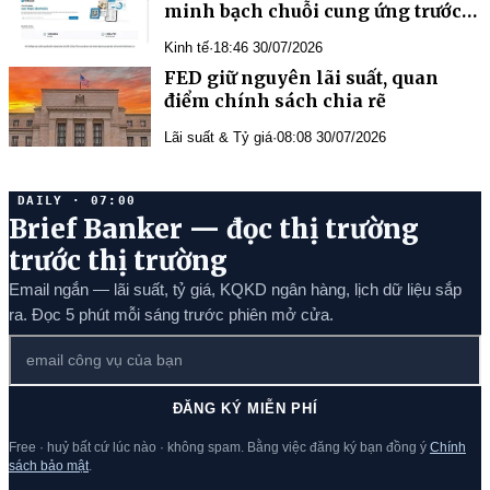
minh bạch chuỗi cung ứng trước
yêu cầu mới của thị trường Hoa Kỳ
Kinh tế
·
18:46 30/07/2026
FED giữ nguyên lãi suất, quan
điểm chính sách chia rẽ
Lãi suất & Tỷ giá
·
08:08 30/07/2026
DAILY · 07:00
Brief Banker — đọc thị trường
trước thị trường
Email ngắn — lãi suất, tỷ giá, KQKD ngân hàng, lịch dữ liệu sắp
ra. Đọc 5 phút mỗi sáng trước phiên mở cửa.
ĐĂNG KÝ MIỄN PHÍ
Free · huỷ bất cứ lúc nào · không spam. Bằng việc đăng ký bạn đồng ý
Chính
sách bảo mật
.