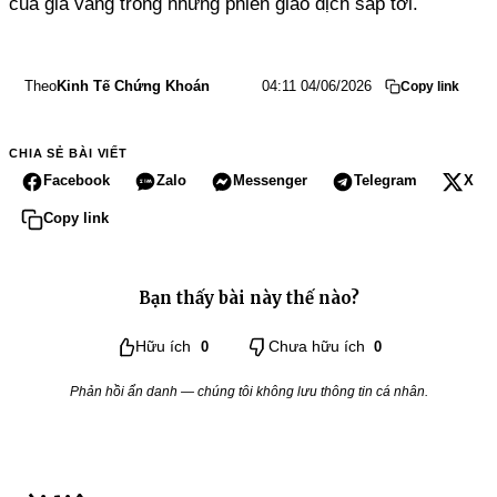
của giá vàng trong những phiên giao dịch sắp tới.
Theo
Kinh Tế Chứng Khoán
04:11 04/06/2026
Copy link
CHIA SẺ BÀI VIẾT
Facebook
Zalo
Messenger
Telegram
X
Copy link
Bạn thấy bài này thế nào?
Hữu ích
0
Chưa hữu ích
0
Phản hồi ẩn danh — chúng tôi không lưu thông tin cá nhân.