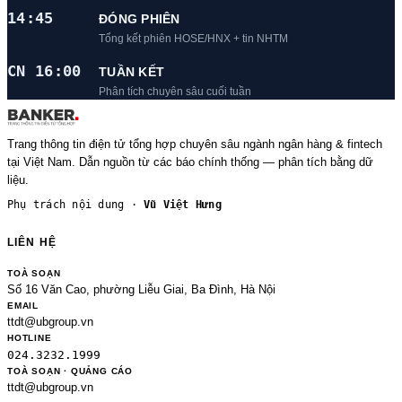
14:45
ĐÓNG PHIÊN
Tổng kết phiên HOSE/HNX + tin NHTM
CN 16:00
TUẦN KẾT
Phân tích chuyên sâu cuối tuần
Trang thông tin điện tử tổng hợp chuyên sâu ngành ngân hàng & fintech
tại Việt Nam. Dẫn nguồn từ các báo chính thống — phân tích bằng dữ
liệu.
Phụ trách nội dung ·
Vũ Việt Hưng
LIÊN HỆ
TOÀ SOẠN
Số 16 Văn Cao, phường Liễu Giai, Ba Đình, Hà Nội
EMAIL
ttdt@ubgroup.vn
HOTLINE
024.3232.1999
TOÀ SOẠN · QUẢNG CÁO
ttdt@ubgroup.vn