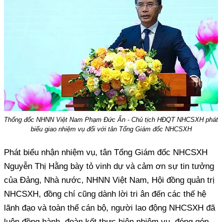
Thống đốc NHNN Việt Nam Phạm Đức Ấn - Chủ tịch HĐQT NHCSXH phát
biểu giao nhiệm vụ đối với tân Tổng Giám đốc NHCSXH
Phát biểu nhận nhiệm vụ, tân Tổng Giám đốc NHCSXH
Nguyễn Thị Hằng bày tỏ vinh dự và cảm ơn sự tin tưởng
của Đảng, Nhà nước, NHNN Việt Nam, Hội đồng quản trị
NHCSXH, đồng chí cũng dành lời tri ân đến các thế hệ
lãnh đạo và toàn thể cán bộ, người lao động NHCSXH đã
luôn đồng hành, đoàn kết thực hiện nhiệm vụ, đóng góp