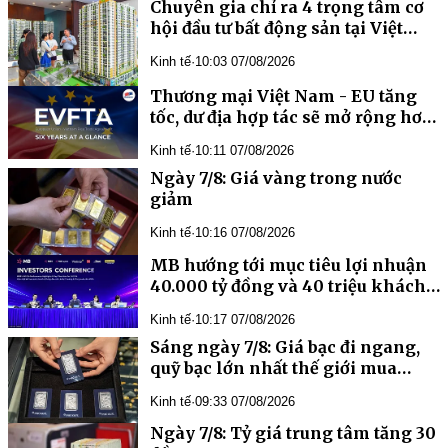
Chuyên gia chỉ ra 4 trọng tâm cơ
hội đầu tư bất động sản tại Việt
Nam
Kinh tế
·
10:03 07/08/2026
Thương mại Việt Nam - EU tăng
tốc, dư địa hợp tác sẽ mở rộng hơn
nữa trong tương lai
Kinh tế
·
10:11 07/08/2026
Ngày 7/8: Giá vàng trong nước
giảm
Kinh tế
·
10:16 07/08/2026
MB hướng tới mục tiêu lợi nhuận
40.000 tỷ đồng và 40 triệu khách
hàng trong năm 2026
Kinh tế
·
10:17 07/08/2026
Sáng ngày 7/8: Giá bạc đi ngang,
quỹ bạc lớn nhất thế giới mua
ròng hơn 42 tấn bạc
Kinh tế
·
09:33 07/08/2026
Ngày 7/8: Tỷ giá trung tâm tăng 30