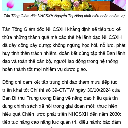
Tân Tổng Giám đốc NHCSXH Nguyễn Thị Hằng phát biểu nhận nhiệm vụ
Tân Tổng Giám đốc NHCSXH khẳng định sẽ tiếp tục kế
thừa những thành quả mà các thế hệ lãnh đạo NHCSXH
đã dày công xây dựng; không ngừng học hỏi, nỗ lực, phát
huy tinh thần trách nhiệm, đoàn kết cùng tập thể Ban lãnh
đạo và toàn thể cán bộ, người lao động trong hệ thống
hoàn thành tốt mọi nhiệm vụ được giao.
Đồng chí cam kết tập trung chỉ đạo tham mưu tiếp tục
triển khai tốt Chỉ thị số 39-CT/TW ngày 30/10/2024 của
Ban Bí thư Trung ương Đảng về nâng cao hiệu quả tín
dụng chính sách xã hội trong giai đoạn mới; thực hiện
hiệu quả Chiến lược phát triển NHCSXH đến năm 2030;
tiếp tục nâng cao năng lực quản trị, điều hành; bảo đảm