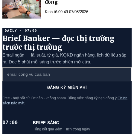
đồng
Kinh tế
·
09:49 07/08/2026
DAILY · 07:00
Brief Banker — đọc thị trường
trước thị trường
Email ngắn — lãi suất, tỷ giá, KQKD ngân hàng, lịch dữ liệu sắp
ra. Đọc 5 phút mỗi sáng trước phiên mở cửa.
ĐĂNG KÝ MIỄN PHÍ
Free · huỷ bất cứ lúc nào · không spam. Bằng việc đăng ký bạn đồng ý
Chính
sách bảo mật
.
07:00
BRIEF SÁNG
Tổng kết qua đêm + lịch trong ngày