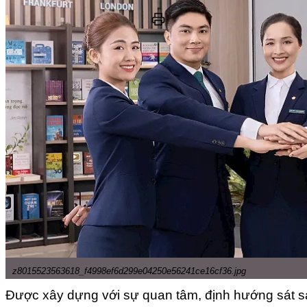
z8015523563618_f4998ef6d299e04250e56241ce16cf36.jpg
Được xây dựng với sự quan tâm, định hướng sát sa