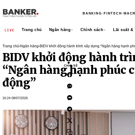
BANKING
·
FINTECH
·
MAC
Trang chủ
Ngân hàng
Chính sách
Lãi suất &
LIVE
Trang chủ
›
Ngân hàng
›
BIDV khởi động hành trình xây dựng “Ngân hàng hạnh ph
BIDV khởi động hành tr
“Ngân hàng hạnh phúc c
CHIA SẺ
động”
16:24 08/07/2026