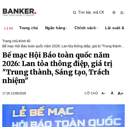
Trang chủ
Ngân hàng
Chính sách
Lãi suất & 
LIVE
Trang chủ
›
Kinh tế
›
Bế mạc Hội Báo toàn quốc năm 2026: Lan tỏa thông điệp, giá trị "Trung thành,
Sáng tạo, Trách nhiệm"
Bế mạc Hội Báo toàn quốc năm
2026: Lan tỏa thông điệp, giá trị
"Trung thành, Sáng tạo, Trách
nhiệm"
A+
A
17:26 21/06/2026
CỠ CHỮ
A−