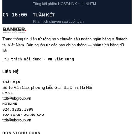
Tổng kết phiên HOSE/HNX + tin NHTM
CN 16:00
TUẦN KẾT
Phân tích chuyên sâu cuối tuần
Trang thông tin điện tử tổng hợp chuyên sâu ngành ngân hàng & fintech
tại Việt Nam. Dẫn nguồn từ các báo chính thống — phân tích bằng dữ
liệu.
Phụ trách nội dung ·
Vũ Việt Hưng
LIÊN HỆ
TOÀ SOẠN
Số 16 Văn Cao, phường Liễu Giai, Ba Đình, Hà Nội
EMAIL
ttdt@ubgroup.vn
HOTLINE
024.3232.1999
TOÀ SOẠN · QUẢNG CÁO
ttdt@ubgroup.vn
ĐƠN VỊ CHỦ QUẢN