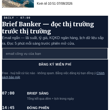
Kinh tế
·
10:51 07/08/2026
DAILY · 07:00
Brief Banker — đọc thị trường
trước thị trường
Email ngắn — lãi suất, tỷ giá, KQKD ngân hàng, lịch dữ liệu sắp
ra. Đọc 5 phút mỗi sáng trước phiên mở cửa.
ĐĂNG KÝ MIỄN PHÍ
Free · huỷ bất cứ lúc nào · không spam. Bằng việc đăng ký bạn đồng ý
Chính
sách bảo mật
.
07:00
BRIEF SÁNG
Tổng kết qua đêm + lịch trong ngày
14:45
ĐÓNG PHIÊN