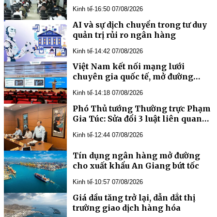
toàn cầu
Kinh tế
·
16:50 07/08/2026
AI và sự dịch chuyển trong tư duy
quản trị rủi ro ngân hàng
Kinh tế
·
14:42 07/08/2026
Việt Nam kết nối mạng lưới
chuyên gia quốc tế, mở đường
phát triển y học bào thai và di
Kinh tế
·
14:18 07/08/2026
truyền học trước sinh
Phó Thủ tướng Thường trực Phạm
Gia Túc: Sửa đổi 3 luật liên quan
đến ngành Ngân hàng là yêu cầu
Kinh tế
·
12:44 07/08/2026
cần thiết, cấp bách
Tín dụng ngân hàng mở đường
cho xuất khẩu An Giang bứt tốc
Kinh tế
·
10:57 07/08/2026
Giá dầu tăng trở lại, dẫn dắt thị
trường giao dịch hàng hóa