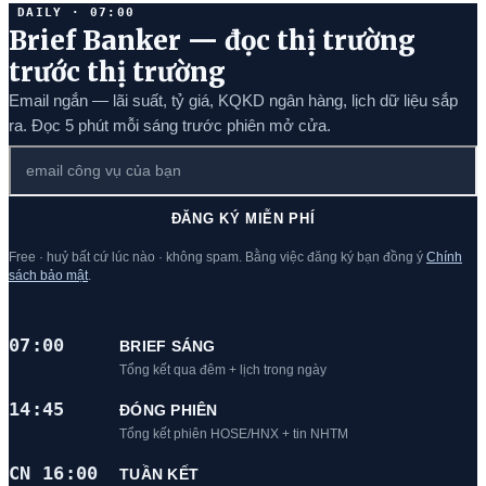
DAILY · 07:00
Brief Banker — đọc thị trường
trước thị trường
Email ngắn — lãi suất, tỷ giá, KQKD ngân hàng, lịch dữ liệu sắp
ra. Đọc 5 phút mỗi sáng trước phiên mở cửa.
ĐĂNG KÝ MIỄN PHÍ
Free · huỷ bất cứ lúc nào · không spam. Bằng việc đăng ký bạn đồng ý
Chính
sách bảo mật
.
07:00
BRIEF SÁNG
Tổng kết qua đêm + lịch trong ngày
14:45
ĐÓNG PHIÊN
Tổng kết phiên HOSE/HNX + tin NHTM
CN 16:00
TUẦN KẾT