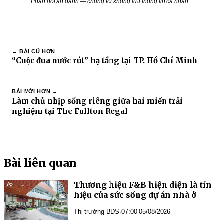
Phản hồi ẩn danh — chúng tôi không lưu thông tin cá nhân.
← BÀI CŨ HƠN
“Cuộc đua nước rút” hạ tầng tại TP. Hồ Chí Minh
BÀI MỚI HƠN →
Làm chủ nhịp sống riêng giữa hai miền trải
nghiệm tại The Fullton Regal
Bài liên quan
Thương hiệu F&B hiện diện là tín
hiệu của sức sống dự án nhà ở
Thị trường BĐS
·
07:00 05/08/2026