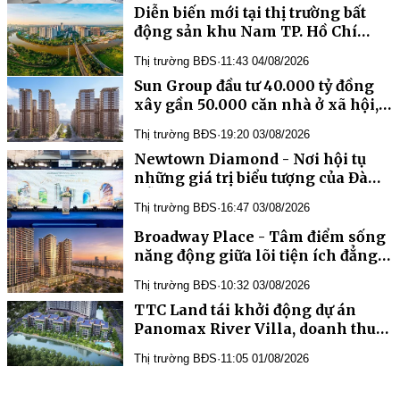
Diễn biến mới tại thị trường bất
động sản khu Nam TP. Hồ Chí
Minh
Thị trường BĐS
·
11:43 04/08/2026
Sun Group đầu tư 40.000 tỷ đồng
xây gần 50.000 căn nhà ở xã hội,
nhà ở cho thuê "tiêu chuẩn
Thị trường BĐS
·
19:20 03/08/2026
Singapore" tại Phú Quốc
Newtown Diamond - Nơi hội tụ
những giá trị biểu tượng của Đà
Nẵng
Thị trường BĐS
·
16:47 03/08/2026
Broadway Place - Tâm điểm sống
năng động giữa lõi tiện ích đẳng
cấp của Capital Square
Thị trường BĐS
·
10:32 03/08/2026
TTC Land tái khởi động dự án
Panomax River Villa, doanh thu
dự kiến hơn 1.100 tỷ đồng
Thị trường BĐS
·
11:05 01/08/2026