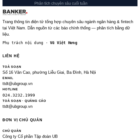
Phân tích chuyên sâu cuối tuần
Trang thông tin điện tử tổng hợp chuyên sâu ngành ngân hàng & fintech
tại Việt Nam. Dẫn nguồn từ các báo chính thống — phân tích bằng dữ
liệu.
Phụ trách nội dung ·
Vũ Việt Hưng
LIÊN HỆ
TOÀ SOẠN
Số 16 Văn Cao, phường Liễu Giai, Ba Đình, Hà Nội
EMAIL
ttdt@ubgroup.vn
HOTLINE
024.3232.1999
TOÀ SOẠN · QUẢNG CÁO
ttdt@ubgroup.vn
ĐƠN VỊ CHỦ QUẢN
CHỦ QUẢN
Công ty Cổ phần Tập đoàn UB