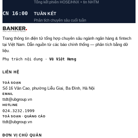
Tổng kết phiên HOSE/HNX + tin NHTM
CN 16:00
TUẦN KẾT
Phân tích chuyên sâu cuối tuần
Trang thông tin điện tử tổng hợp chuyên sâu ngành ngân hàng & fintech
tại Việt Nam. Dẫn nguồn từ các báo chính thống — phân tích bằng dữ
liệu.
Phụ trách nội dung ·
Vũ Việt Hưng
LIÊN HỆ
TOÀ SOẠN
Số 16 Văn Cao, phường Liễu Giai, Ba Đình, Hà Nội
EMAIL
ttdt@ubgroup.vn
HOTLINE
024.3232.1999
TOÀ SOẠN · QUẢNG CÁO
ttdt@ubgroup.vn
ĐƠN VỊ CHỦ QUẢN