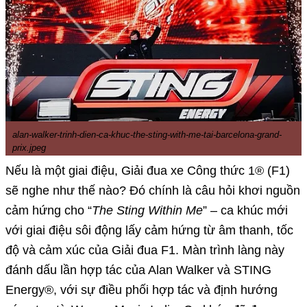
alan-walker-trinh-dien-ca-khuc-the-sting-with-me-tai-barcelona-grand-
prix.jpeg
Nếu là một giai điệu, Giải đua xe Công thức 1® (F1)
sẽ nghe như thế nào? Đó chính là câu hỏi khơi nguồn
cảm hứng cho “
The Sting Within Me
” – ca khúc mới
với giai điệu sôi động lấy cảm hứng từ âm thanh, tốc
độ và cảm xúc của Giải đua F1. Màn trình làng này
đánh dấu lần hợp tác của Alan Walker và STING
Energy®, với sự điều phối hợp tác và định hướng