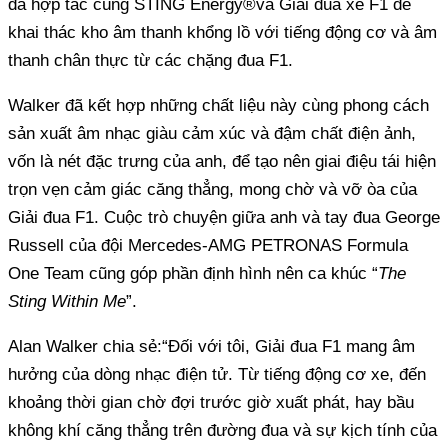
đã hợp tác cùng STING Energy®và Giải đua xe F1 để
khai thác kho âm thanh khổng lồ với tiếng động cơ và âm
thanh chân thực từ các chặng đua F1.
Walker đã kết hợp những chất liệu này cùng phong cách
sản xuất âm nhạc giàu cảm xúc và đậm chất điện ảnh,
vốn là nét đặc trưng của anh, để tạo nên giai điệu tái hiện
trọn vẹn cảm giác căng thẳng, mong chờ và vỡ òa của
Giải đua F1. Cuộc trò chuyện giữa anh và tay đua George
Russell của đội Mercedes-AMG PETRONAS Formula
One Team cũng góp phần định hình nên ca khúc “
The
Sting Within Me
”.
Alan Walker chia sẻ:“Đối với tôi, Giải đua F1 mang âm
hưởng của dòng nhạc điện tử. Từ tiếng động cơ xe, đến
khoảng thời gian chờ đợi trước giờ xuất phát, hay bầu
không khí căng thẳng trên đường đua và sự kịch tính của