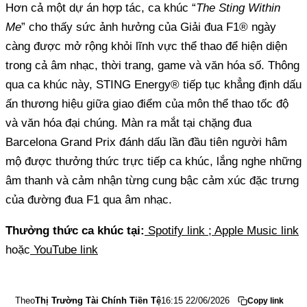
Hơn cả một dự án hợp tác, ca khúc “
The Sting Within
Me
” cho thấy sức ảnh hưởng của Giải đua F1® ngày
càng được mở rộng khỏi lĩnh vực thể thao để hiện diện
trong cả âm nhạc, thời trang, game và văn hóa số. Thông
qua ca khúc này, STING Energy® tiếp tục khẳng định dấu
ấn thương hiệu giữa giao điểm của môn thể thao tốc độ
và văn hóa đại chúng. Màn ra mắt tại chặng đua
Barcelona Grand Prix đánh dấu lần đầu tiên người hâm
mộ được thưởng thức trực tiếp ca khúc, lắng nghe những
âm thanh và cảm nhận từng cung bậc cảm xúc đặc trưng
của đường đua F1 qua âm nhạc.
Thưởng thức ca khúc tại:
Spotify link
;
Apple Music link
hoặc
YouTube link
Theo
Thị Trường Tài Chính Tiền Tệ
16:15 22/06/2026
Copy link