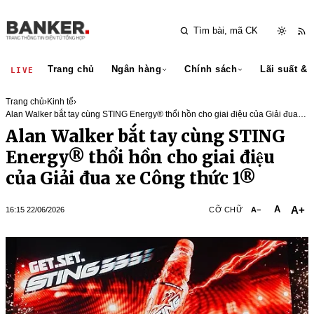
Trang chủ
Ngân hàng
Chính sách
Lãi suất & 
LIVE
Trang chủ
›
Kinh tế
›
Alan Walker bắt tay cùng STING Energy® thổi hồn cho giai điệu của Giải đua
xe Công thức 1®
Alan Walker bắt tay cùng STING
Energy® thổi hồn cho giai điệu
của Giải đua xe Công thức 1®
A+
A
16:15 22/06/2026
CỠ CHỮ
A−