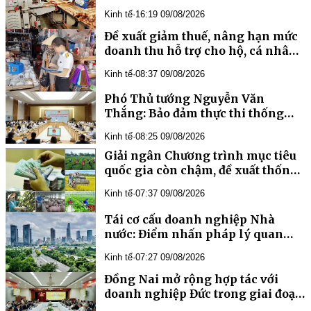
Kinh tế
·
16:19 09/08/2026
Đề xuất giảm thuế, nâng hạn mức
doanh thu hỗ trợ cho hộ, cá nhân
kinh doanh
Kinh tế
·
08:37 09/08/2026
Phó Thủ tướng Nguyễn Văn
Thắng: Bảo đảm thực thi thống
nhất và xử lý đến cùng tất cả
Kinh tế
·
08:25 09/08/2026
những vướng mắc
Giải ngân Chương trình mục tiêu
quốc gia còn chậm, đề xuất thống
nhất 4 chương trình thành một
Kinh tế
·
07:37 09/08/2026
Tái cơ cấu doanh nghiệp Nhà
nước: Điểm nhấn pháp lý quan
trọng và kỳ vọng đột phá giai
Kinh tế
·
07:27 09/08/2026
đoạn 2026 – 2030
Đồng Nai mở rộng hợp tác với
doanh nghiệp Đức trong giai đoạn
mới