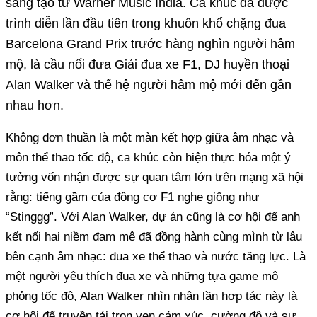
sáng tạo từ Warner Music India. Ca khúc đã được
trình diễn lần đầu tiên trong khuôn khổ chặng đua
Barcelona Grand Prix trước hàng nghìn người hâm
mộ, là cầu nối đưa Giải đua xe F1, DJ huyền thoại
Alan Walker và thế hệ người hâm mộ mới đến gần
nhau hơn.
Không đơn thuần là một màn kết hợp giữa âm nhạc và
môn thể thao tốc độ, ca khúc còn hiện thực hóa một ý
tưởng vốn nhận được sự quan tâm lớn trên mạng xã hội
rằng: tiếng gầm của động cơ F1 nghe giống như
“Stinggg”. Với Alan Walker, dự án cũng là cơ hội để anh
kết nối hai niềm đam mê đã đồng hành cùng mình từ lâu
bên cạnh âm nhạc: đua xe thể thao và nước tăng lực. Là
một người yêu thích đua xe và những tựa game mô
phỏng tốc độ, Alan Walker nhìn nhận lần hợp tác này là
cơ hội để truyền tải trọn vẹn cảm xúc, cường độ và sự