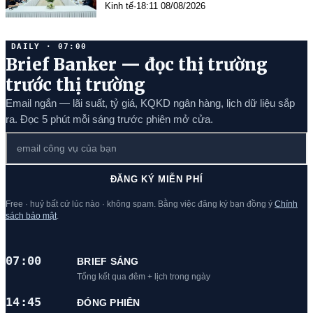
Kinh tế
·
18:11 08/08/2026
DAILY · 07:00
Brief Banker — đọc thị trường
trước thị trường
Email ngắn — lãi suất, tỷ giá, KQKD ngân hàng, lịch dữ liệu sắp
ra. Đọc 5 phút mỗi sáng trước phiên mở cửa.
ĐĂNG KÝ MIỄN PHÍ
Free · huỷ bất cứ lúc nào · không spam. Bằng việc đăng ký bạn đồng ý
Chính
sách bảo mật
.
07:00
BRIEF SÁNG
Tổng kết qua đêm + lịch trong ngày
14:45
ĐÓNG PHIÊN