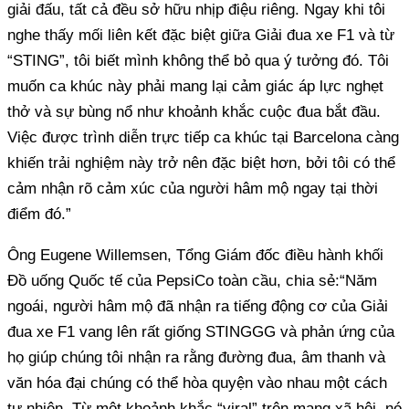
giải đấu, tất cả đều sở hữu nhịp điệu riêng. Ngay khi tôi
nghe thấy mối liên kết đặc biệt giữa Giải đua xe F1 và từ
“STING”, tôi biết mình không thể bỏ qua ý tưởng đó. Tôi
muốn ca khúc này phải mang lại cảm giác áp lực nghẹt
thở và sự bùng nổ như khoảnh khắc cuộc đua bắt đầu.
Việc được trình diễn trực tiếp ca khúc tại Barcelona càng
khiến trải nghiệm này trở nên đặc biệt hơn, bởi tôi có thể
cảm nhận rõ cảm xúc của người hâm mộ ngay tại thời
điểm đó.”
Ông Eugene Willemsen, Tổng Giám đốc điều hành khối
Đồ uống Quốc tế của PepsiCo toàn cầu, chia sẻ:“Năm
ngoái, người hâm mộ đã nhận ra tiếng động cơ của Giải
đua xe F1 vang lên rất giống STINGGG và phản ứng của
họ giúp chúng tôi nhận ra rằng đường đua, âm thanh và
văn hóa đại chúng có thể hòa quyện vào nhau một cách
tự nhiên. Từ một khoảnh khắc “viral” trên mạng xã hội, nó