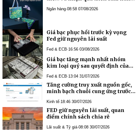
đầu châu Á từ ABBank
Ngân hàng
·
08:58 07/08/2026
Giá bạc phục hồi trước kỳ vọng
Fed giữ nguyên lãi suất
Fed & ECB
·
16:56 03/08/2026
Giá bạc tăng mạnh nhất nhóm
kim loại quý sau quyết định của
Fed
Fed & ECB
·
13:04 31/07/2026
Tăng cường truy xuất nguồn gốc,
minh bạch chuỗi cung ứng trước
yêu cầu mới của thị trường Hoa Kỳ
Kinh tế
·
18:46 30/07/2026
FED giữ nguyên lãi suất, quan
điểm chính sách chia rẽ
Lãi suất & Tỷ giá
·
08:08 30/07/2026