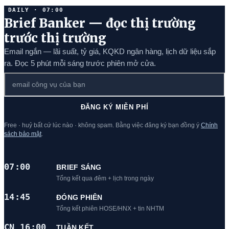
DAILY · 07:00
Brief Banker — đọc thị trường
trước thị trường
Email ngắn — lãi suất, tỷ giá, KQKD ngân hàng, lịch dữ liệu sắp
ra. Đọc 5 phút mỗi sáng trước phiên mở cửa.
ĐĂNG KÝ MIỄN PHÍ
Free · huỷ bất cứ lúc nào · không spam. Bằng việc đăng ký bạn đồng ý
Chính
sách bảo mật
.
07:00
BRIEF SÁNG
Tổng kết qua đêm + lịch trong ngày
14:45
ĐÓNG PHIÊN
Tổng kết phiên HOSE/HNX + tin NHTM
CN 16:00
TUẦN KẾT