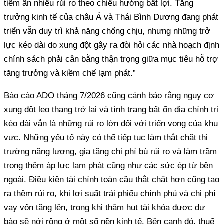
tiềm ẩn nhiều rủi ro theo chiều hướng bất lợi. Tăng
trưởng kinh tế của châu Á và Thái Bình Dương đang phát
triển vẫn duy trì khả năng chống chịu, nhưng những trở
lực kéo dài do xung đột gây ra đòi hỏi các nhà hoạch định
chính sách phải cân bằng thận trọng giữa mục tiêu hỗ trợ
tăng trưởng và kiềm chế lạm phát.”
Báo cáo ADO tháng 7/2026 cũng cảnh báo rằng nguy cơ
xung đột leo thang trở lại và tình trạng bất ổn địa chính trị
kéo dài vẫn là những rủi ro lớn đối với triển vọng của khu
vực. Những yếu tố này có thể tiếp tục làm thắt chặt thị
trường năng lượng, gia tăng chi phí bù rủi ro và làm trầm
trọng thêm áp lực lạm phát cũng như các sức ép từ bên
ngoài. Điều kiện tài chính toàn cầu thắt chặt hơn cũng tạo
ra thêm rủi ro, khi lợi suất trái phiếu chính phủ và chi phí
vay vốn tăng lên, trong khi thâm hụt tài khóa được dự
báo sẽ nới rộng ở một số nền kinh tế. Bên cạnh đó, thuế