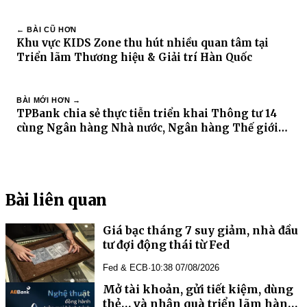
← BÀI CŨ HƠN
Khu vực KIDS Zone thu hút nhiều quan tâm tại
Triển lãm Thương hiệu & Giải trí Hàn Quốc
BÀI MỚI HƠN →
TPBank chia sẻ thực tiễn triển khai Thông tư 14
cùng Ngân hàng Nhà nước, Ngân hàng Thế giới
và Ngân hàng Trung ương châu Âu
Bài liên quan
Giá bạc tháng 7 suy giảm, nhà đầu
tư đợi động thái từ Fed
Fed & ECB
·
10:38 07/08/2026
Mở tài khoản, gửi tiết kiệm, dùng
thẻ… và nhận quà triển lãm hàng