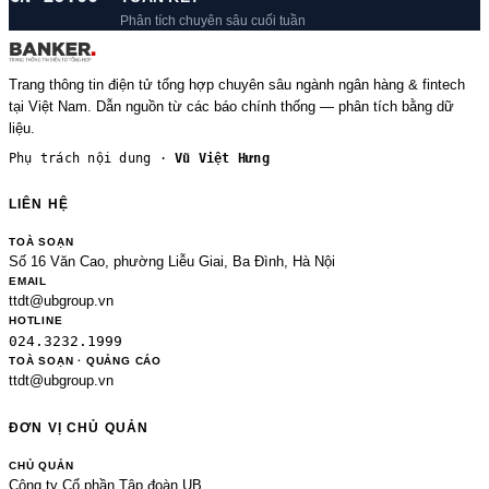
Phân tích chuyên sâu cuối tuần
Trang thông tin điện tử tổng hợp chuyên sâu ngành ngân hàng & fintech
tại Việt Nam. Dẫn nguồn từ các báo chính thống — phân tích bằng dữ
liệu.
Phụ trách nội dung ·
Vũ Việt Hưng
LIÊN HỆ
TOÀ SOẠN
Số 16 Văn Cao, phường Liễu Giai, Ba Đình, Hà Nội
EMAIL
ttdt@ubgroup.vn
HOTLINE
024.3232.1999
TOÀ SOẠN · QUẢNG CÁO
ttdt@ubgroup.vn
ĐƠN VỊ CHỦ QUẢN
CHỦ QUẢN
Công ty Cổ phần Tập đoàn UB