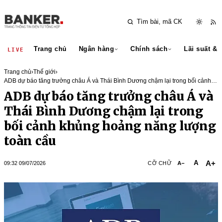
Trang chủ
Ngân hàng
Chính sách
Lãi suất & 
LIVE
Trang chủ
›
Thế giới
›
ADB dự báo tăng trưởng châu Á và Thái Bình Dương chậm lại trong bối cảnh
khủng hoảng năng lượng toàn cầu
ADB dự báo tăng trưởng châu Á và
Thái Bình Dương chậm lại trong
bối cảnh khủng hoảng năng lượng
toàn cầu
A+
A
09:32 09/07/2026
CỠ CHỮ
A−