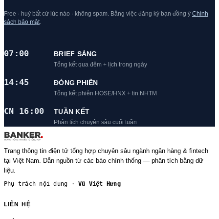
Free · huỷ bất cứ lúc nào · không spam. Bằng việc đăng ký bạn đồng ý
Chính
sách bảo mật
.
07:00
BRIEF SÁNG
Tổng kết qua đêm + lịch trong ngày
14:45
ĐÓNG PHIÊN
Tổng kết phiên HOSE/HNX + tin NHTM
CN 16:00
TUẦN KẾT
Phân tích chuyên sâu cuối tuần
Trang thông tin điện tử tổng hợp chuyên sâu ngành ngân hàng & fintech
tại Việt Nam. Dẫn nguồn từ các báo chính thống — phân tích bằng dữ
liệu.
Phụ trách nội dung ·
Vũ Việt Hưng
LIÊN HỆ