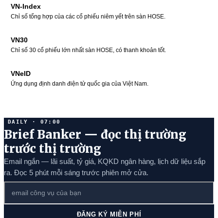
VN-Index
Chỉ số tổng hợp của các cổ phiếu niêm yết trên sàn HOSE.
VN30
Chỉ số 30 cổ phiếu lớn nhất sàn HOSE, có thanh khoản tốt.
VNeID
Ứng dụng định danh điện tử quốc gia của Việt Nam.
DAILY · 07:00
Brief Banker — đọc thị trường
trước thị trường
Email ngắn — lãi suất, tỷ giá, KQKD ngân hàng, lịch dữ liệu sắp
ra. Đọc 5 phút mỗi sáng trước phiên mở cửa.
ĐĂNG KÝ MIỄN PHÍ