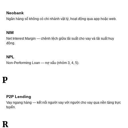
Neobank
Ngân hàng số không có chi nhánh vật lý, hoạt động qua app hoặc web.
NIM
Net Interest Margin — chênh lệch giữa lãi suất cho vay và lãi suất huy
động.
NPL
Non-Performing Loan — nợ xấu (nhóm 3, 4, 5).
P
P2P Lending
Vay ngang hàng — kết nối người vay với người cho vay qua nền tảng trực
tuyến.
R