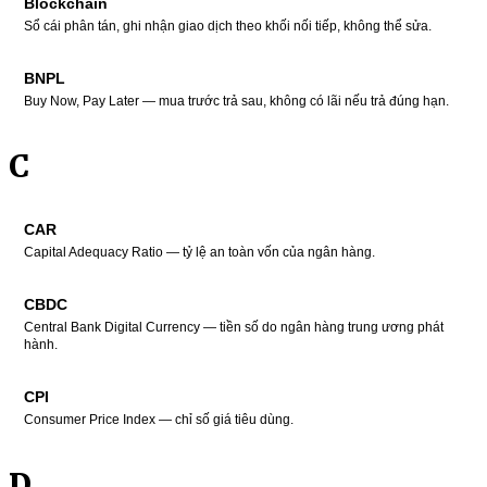
Blockchain
Sổ cái phân tán, ghi nhận giao dịch theo khối nối tiếp, không thể sửa.
BNPL
Buy Now, Pay Later — mua trước trả sau, không có lãi nếu trả đúng hạn.
C
CAR
Capital Adequacy Ratio — tỷ lệ an toàn vốn của ngân hàng.
CBDC
Central Bank Digital Currency — tiền số do ngân hàng trung ương phát
hành.
CPI
Consumer Price Index — chỉ số giá tiêu dùng.
D